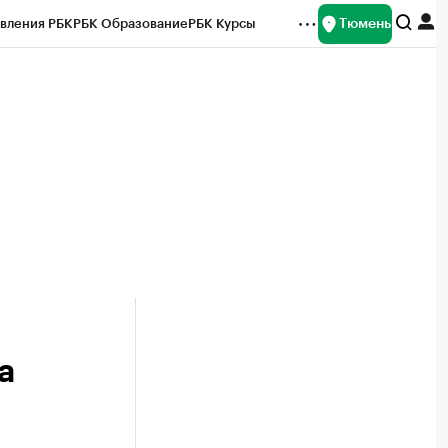
Тюмень
вления РБК
РБК Образование
РБК Курсы
рейтинги
Франшизы
Газета
Спецпроекты СПб
ты
а