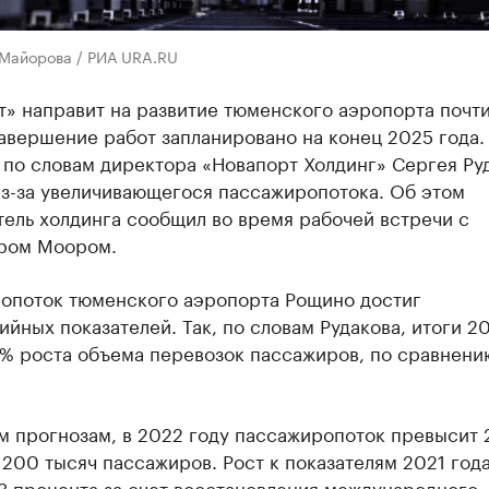
 Майорова / РИА URA.RU
» направит на развитие тюменского аэропорта почт
авершение работ запланировано на конец 2025 года.
 по словам директора «Новапорт Холдинг» Сергея Ру
из-за увеличивающегося пассажиропотока. Об этом
ель холдинга сообщил во время рабочей встречи с
ром Моором.
опоток тюменского аэропорта Рощино достиг
йных показателей. Так, по словам Рудакова, итоги 20
7% роста объема перевозок пассажиров, по сравнени
м прогнозам, в 2022 году пассажиропоток превысит 
200 тысяч пассажиров. Рост к показателям 2021 год
3 процента за счет восстановления международного