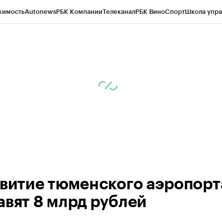
жимость
Autonews
РБК Компании
Телеканал
РБК Вино
Спорт
Школа упра
ипто
РБК Бизнес-среда
Дискуссионный клуб
Исследования
Кредитные 
Экономика
Бизнес
Технологии и медиа
Финансы
Рынок наличной валю
звитие тюменского аэропорт
авят 8 млрд рублей