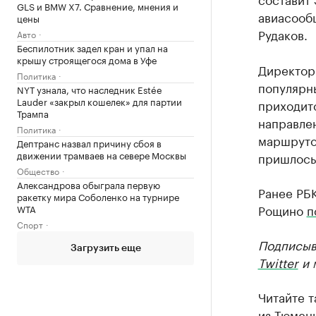
GLS и BMW X7. Сравнение, мнения и
авиасообщ
цены
Рудаков.
Авто
Беспилотник задел кран и упал на
крышу строящегося дома в Уфе
Директор 
Политика
популярн
NYT узнала, что наследник Estée
Lauder «закрыл кошелек» для партии
приходит
Трампа
направле
Политика
маршруто
Дептранс назвал причину сбоя в
движении трамваев на севере Москвы
пришлось
Общество
Александрова обыграла первую
Ранее РБ
ракетку мира Соболенко на турнире
Рощино
п
WTA
Спорт
Подписыв
Загрузить еще
Twitter
и 
Читайте 
из Тюмен