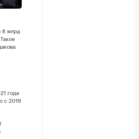
и 8 млрд
 Такое
дакова
21 года
ю с 2019
2
а