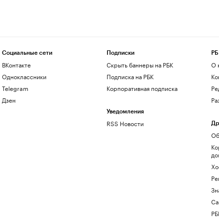
Социальные сети
Подписки
РБ
ВКонтакте
Скрыть баннеры на РБК
О 
Одноклассники
Подписка на РБК
Ко
Telegram
Корпоративная подписка
Ре
Дзен
Ра
Уведомления
RSS Новости
Др
Об
Ко
до
Хо
Ре
Зн
Са
РБ