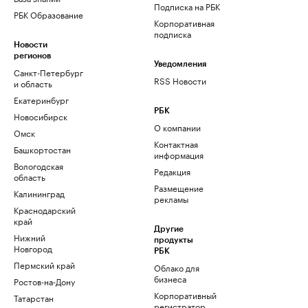
Подписка на РБК
РБК Образование
Корпоративная
подписка
Новости
регионов
Уведомления
Санкт-Петербург
RSS Новости
и область
Екатеринбург
РБК
Новосибирск
О компании
Омск
Контактная
Башкортостан
информация
Вологодская
Редакция
область
Размещение
Калининград
рекламы
Краснодарский
край
Другие
Нижний
продукты
Новгород
РБК
Пермский край
Облако для
бизнеса
Ростов-на-Дону
Корпоративный
Татарстан
регистратор