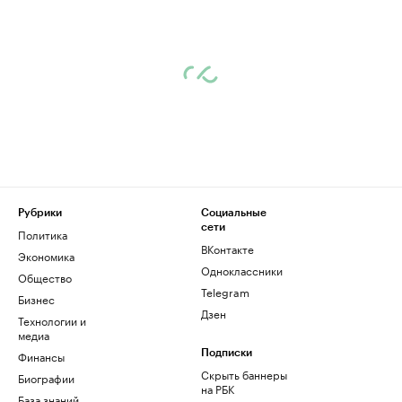
Рубрики
Социальные
сети
Политика
ВКонтакте
Экономика
Одноклассники
Общество
Telegram
Бизнес
Дзен
Технологии и
медиа
Финансы
Подписки
Скрыть баннеры
Биографии
на РБК
База знаний