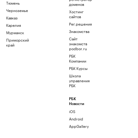
Тюмень
доменов
Черноземье
Хостинг
сайтов
Кавказ
Рег.решения
Карелия
Знакомства
Мурманск
Сайт
Приморский
знакомств
край
podbor.ru
РБК
Компании
РБК Курсы
Школа
управления
РБК
РБК
Новости
iOS
Android
AppGallery