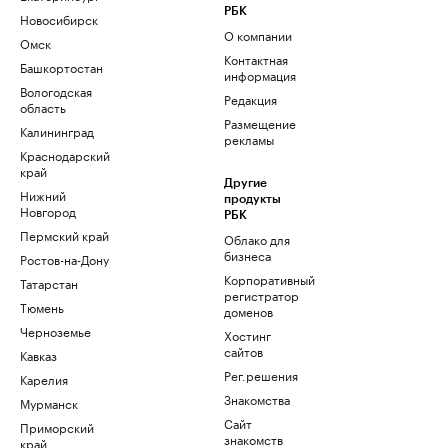
РБК
Новосибирск
О компании
Омск
Контактная
Башкортостан
информация
Вологодская
Редакция
область
Размещение
Калининград
рекламы
Краснодарский
край
Другие
Нижний
продукты
Новгород
РБК
Пермский край
Облако для
бизнеса
Ростов-на-Дону
Корпоративный
Татарстан
регистратор
Тюмень
доменов
Черноземье
Хостинг
сайтов
Кавказ
Рег.решения
Карелия
Знакомства
Мурманск
Сайт
Приморский
знакомств
край