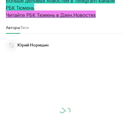
РБК Тюмень
Читайте РБК Тюмень в Дзен.Новостях
Авторы
Теги
Юрий Норицын