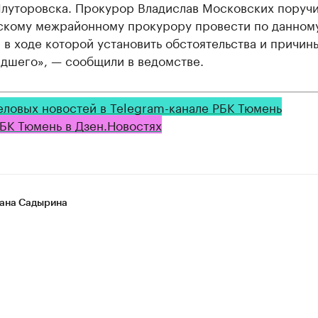
 Ялуторовска. Прокурор Владислав Московских поруч
скому межрайонному прокурору провести по данному
 в ходе которой установить обстоятельства и причин
дшего», — сообщили в ведомстве.
еловых новостей в Telegram-канале РБК Тюмень
БК Тюмень в Дзен.Новостях
ана Садырина