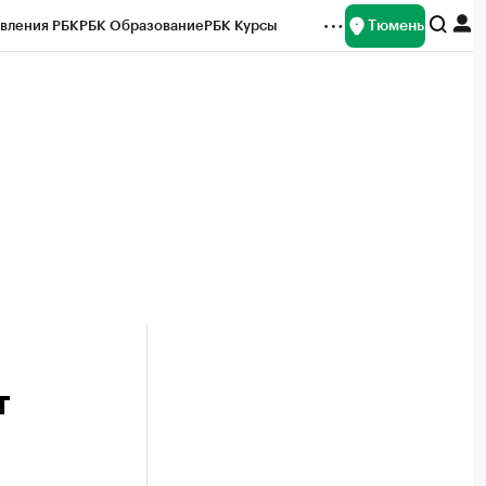
Тюмень
вления РБК
РБК Образование
РБК Курсы
рейтинги
Франшизы
Газета
Спецпроекты СПб
ты
т