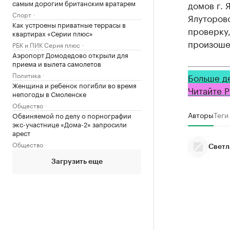
самым дорогим британским вратарем
домов г.
Спорт
Ялуторов
Как устроены приватные террасы в
проверку,
квартирах «Серии плюс»
произоше
РБК и ПИК Серия плюс
Аэропорт Домодедово открыли для
приема и вылета самолетов
Политика
Больше д
Женщина и ребенок погибли во время
Читайте Р
непогоды в Смоленске
Общество
Авторы
Теги
Обвиняемой по делу о порнографии
экс-участнице «Дома-2» запросили
арест
Общество
Светл
Загрузить еще