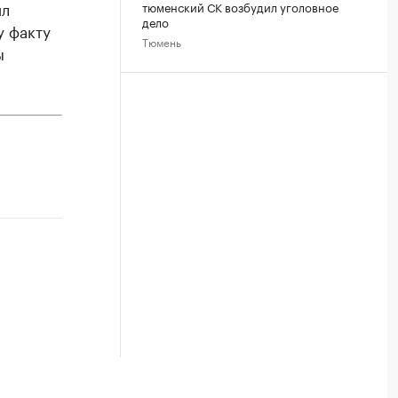
ил
тюменский СК возбудил уголовное
дело
 факту
Тюмень
ы