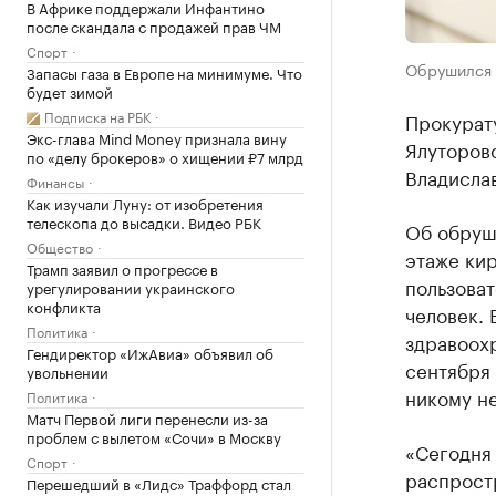
В Африке поддержали Инфантино
после скандала с продажей прав ЧМ
Спорт
Обрушился б
Запасы газа в Европе на минимуме. Что
будет зимой
Подписка на РБК
Прокурату
Экс-глава Mind Money признала вину
Ялуторов
по «делу брокеров» о хищении ₽7 млрд
Владисла
Финансы
Как изучали Луну: от изобретения
телескопа до высадки. Видео РБК
Об обруш
Общество
этаже кир
Трамп заявил о прогрессе в
пользоват
урегулировании украинского
конфликта
человек. 
Политика
здравоохр
Гендиректор «ИжАвиа» объявил об
сентября 
увольнении
никому не
Политика
Матч Первой лиги перенесли из-за
проблем с вылетом «Сочи» в Москву
«Сегодня
Спорт
распрост
Перешедший в «Лидс» Траффорд стал