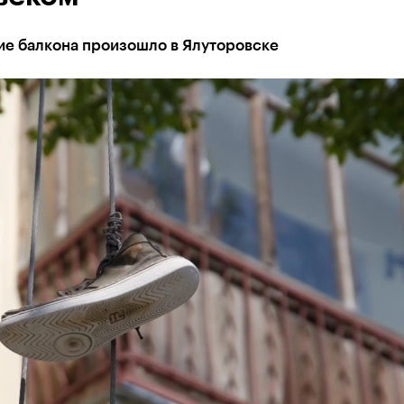
е балкона произошло в Ялуторовске