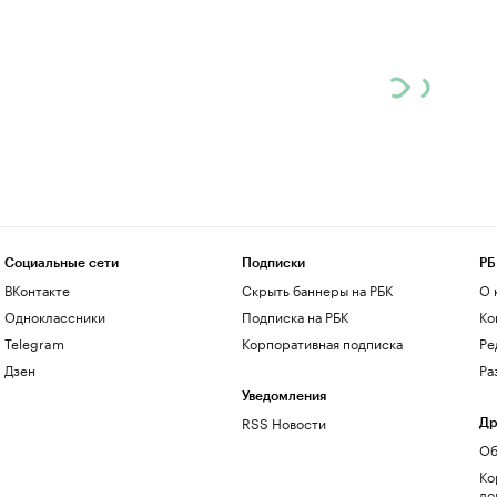
Социальные сети
Подписки
РБ
ВКонтакте
Скрыть баннеры на РБК
О 
Одноклассники
Подписка на РБК
Ко
Telegram
Корпоративная подписка
Ре
Дзен
Ра
Уведомления
RSS Новости
Др
Об
Ко
до