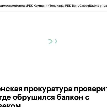
жимость
Autonews
РБК Компании
Телеканал
РБК Вино
Спорт
Школа упра
ипто
РБК Бизнес-среда
Дискуссионный клуб
Исследования
Кредитные 
Экономика
Бизнес
Технологии и медиа
Финансы
Рынок наличной валю
нская прокуратура провери
 где обрушился балкон с
веком