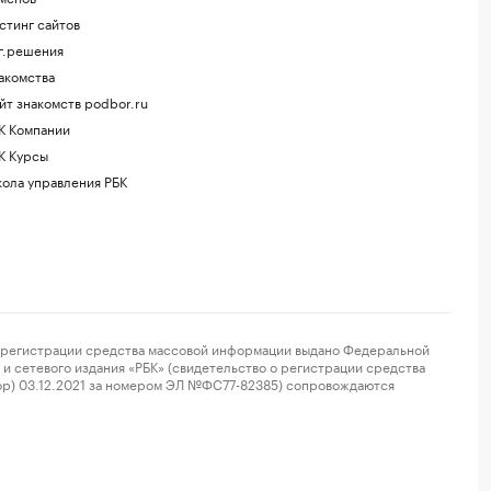
стинг сайтов
г.решения
акомства
йт знакомств podbor.ru
К Компании
К Курсы
ола управления РБК
регистрации средства массовой информации выдано Федеральной
и сетевого издания «РБК» (свидетельство о регистрации средства
ор) 03.12.2021 за номером ЭЛ №ФС77-82385) сопровождаются