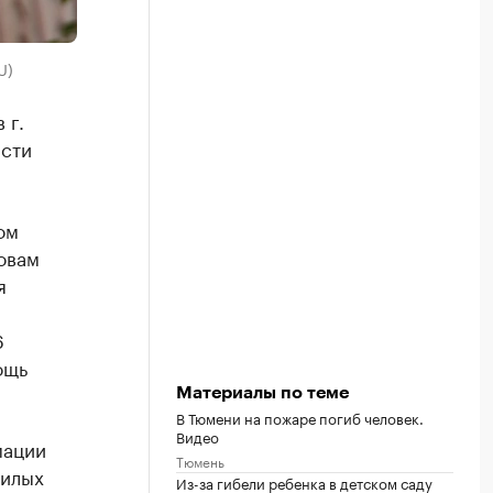
U)
 г.
асти
ом
овам
я
6
ощь
Материалы по теме
В Тюмени на пожаре погиб человек.
Видео
мации
Тюмень
жилых
Из-за гибели ребенка в детском саду