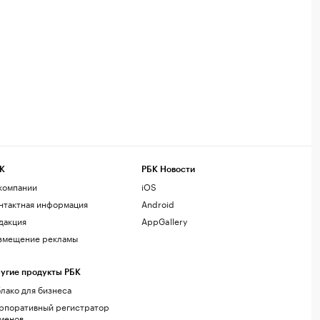
К
РБК Новости
компании
iOS
нтактная информация
Android
дакция
AppGallery
змещение рекламы
угие продукты РБК
лако для бизнеса
рпоративный регистратор
менов