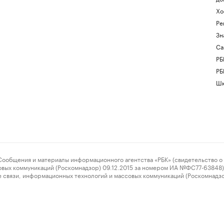
Хо
Ре
Зн
Са
РБ
РБ
Шк
ения и материалы информационного агентства «РБК» (свидетельство о 
овых коммуникаций (Роскомнадзор) 09.12.2015 за номером ИА №ФС77-63848) 
 связи, информационных технологий и массовых коммуникаций (Роскомнадз