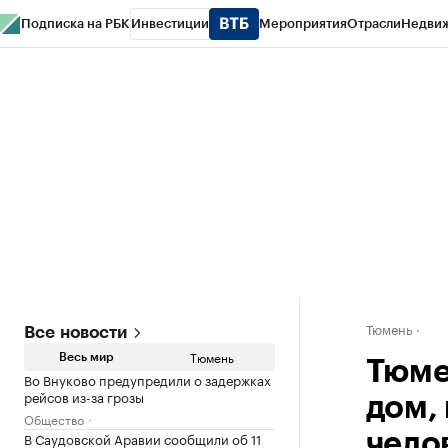
Подписка на РБК
Инвестиции
Мероприятия
Отрасли
Недви
РБК Life
Тренды
Визионеры
Национальные проекты
Город
Стиль
Кр
Конференции СПб
Спецпроекты
Проверка контрагентов
Политика
Тюмень
Все новости
Тюмень
Весь мир
Тюме
Во Внуково предупредили о задержках
рейсов из-за грозы
дом,
Общество
В Саудовской Аравии сообщили об 11
чело