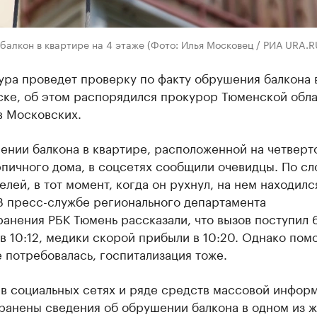
алкон в квартире на 4 этаже (Фото: Илья Московец / РИА URA.R
ра проведет проверку по факту обрушения балкона в
ске, об этом распорядился прокурор Тюменской обл
в Московских.
ении балкона в квартире, расположенной на четверт
пичного дома, в соцсетях сообщили очевидцы. По сл
елей, в тот момент, когда он рухнул, на нем находилс
В пресс-службе регионального департамента
анения РБК Тюмень рассказали, что вызов поступил 
в 10:12, медики скорой прибыли в 10:20. Однако пом
 потребовалась, госпитализация тоже.
 в социальных сетях и ряде средств массовой инфор
ранены сведения об обрушении балкона в одном из 