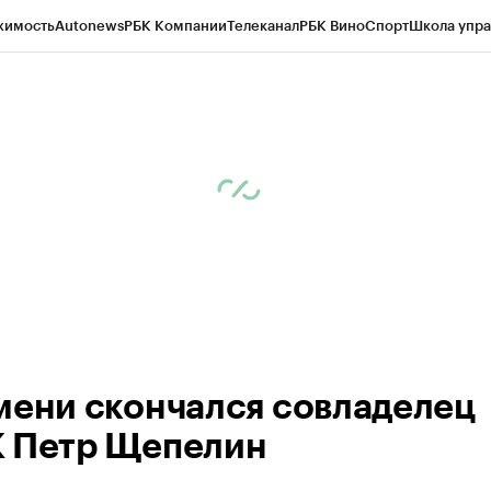
жимость
Autonews
РБК Компании
Телеканал
РБК Вино
Спорт
Школа упра
ипто
РБК Бизнес-среда
Дискуссионный клуб
Исследования
Кредитные 
Экономика
Бизнес
Технологии и медиа
Финансы
Рынок наличной валю
мени скончался совладелец
 Петр Щепелин