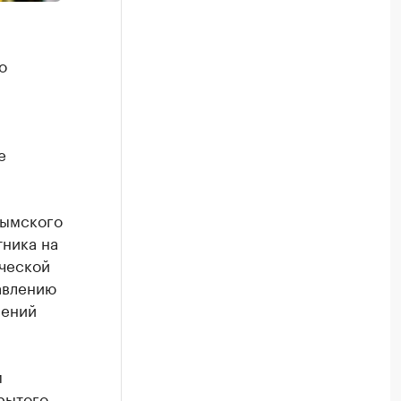
о
е
лымского
тника на
ческой
авлению
шений
м
рытого