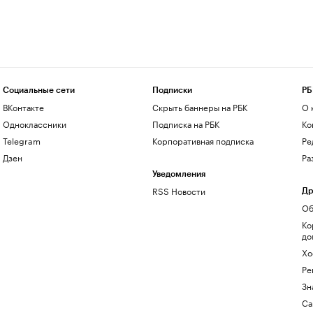
Социальные сети
Подписки
РБ
ВКонтакте
Скрыть баннеры на РБК
О 
Одноклассники
Подписка на РБК
Ко
Telegram
Корпоративная подписка
Ре
Дзен
Ра
Уведомления
RSS Новости
Др
Об
Ко
до
Хо
Ре
Зн
Са