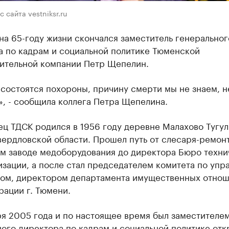
 сайта vestniksr.ru
на 65-году жизни скончался заместитель генеральног
а по кадрам и социальной политике Тюменской
ительной компании Петр Щепелин.
состоятся похороны, причину смерти мы не знаем, н
, - сообщила коллега Петра Щепелина.
ец ТДСК родился в 1956 году деревне Малахово Тугу
ердловской области. Прошел путь от слесаря-ремон
м заводе медоборудования до директора Бюро техни
зации, а после стал председателем комитета по упр
ом, директором департамента имущественных отно
ации г. Тюмени.
ря 2005 года и по настоящее время был заместителе
ого директора по кадрам и социальной политике отк