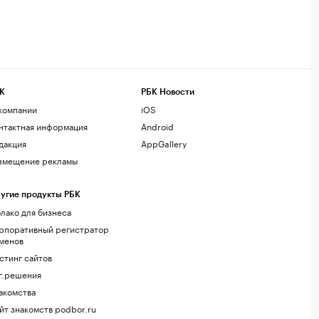
К
РБК Новости
компании
iOS
нтактная информация
Android
дакция
AppGallery
змещение рекламы
угие продукты РБК
лако для бизнеса
рпоративный регистратор
менов
стинг сайтов
г.решения
акомства
йт знакомств podbor.ru