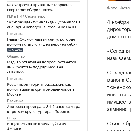
Как устроены приватные террасы в
Фото: Фото с
квартирах «Серии плюс»
РБК и ПИК Серия плюс
4 ноября 
Экс-президент Финляндии усомнился в
сценарии нападения России на НАТО
директор
Политика
домостро
Глава «Эксмо» назвал книгу, которая
поможет стать «лучшей версией себя»
«Сегодня 
РАДИО
Общество
называем»
Мадьяр ответил на вопрос, останется
ли «Росатом» подрядчиком на
Совладел
«Пакш-2»
Политика
района Св
Росфинмониторинг рассказал, как
тюменско
помог выявить криптомошенников в
инвентари
Москве
имуществ
Политика
Андреева проиграла 34-й ракетке мира
администр
в третьем круге турнира в Торонто
Спорт
С сентяб
РПЦ ответила на призыв уйти из
Африки
генеральн