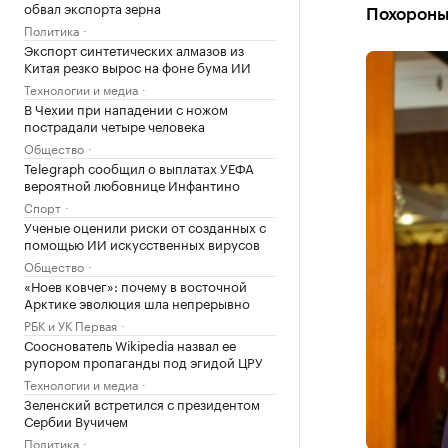
обвал экспорта зерна
Похороны
Политика
Экспорт синтетических алмазов из
Китая резко вырос на фоне бума ИИ
Технологии и медиа
В Чехии при нападении с ножом
пострадали четыре человека
Общество
Telegraph сообщил о выплатах УЕФА
вероятной любовнице Инфантино
Спорт
Ученые оценили риски от созданных с
помощью ИИ искусственных вирусов
Общество
«Ноев ковчег»: почему в восточной
Арктике эволюция шла непрерывно
РБК и УК Первая
Сооснователь Wikipedia назвал ее
рупором пропаганды под эгидой ЦРУ
Технологии и медиа
Зеленский встретился с президентом
Сербии Вучичем
Политика