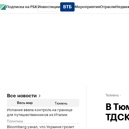
Подписка на РБК
Инвестиции
Мероприятия
Отрасли
Недви
РБК Life
Тренды
Визионеры
Национальные проекты
Город
Стиль
Кр
Конференции СПб
Спецпроекты
Проверка контрагентов
Политика
Тюмень
Все новости
Тюмень
Весь мир
В Тю
Испания ввела контроль на границе
для путешественников из Италии
ТДСК
Политика
Bloomberg узнал, что Украине грозит