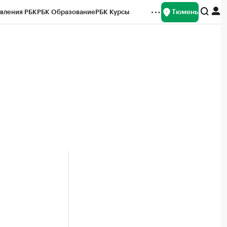
Тюмень
вления РБК
РБК Образование
РБК Курсы
рейтинги
Франшизы
Газета
Спецпроекты СПб
ты