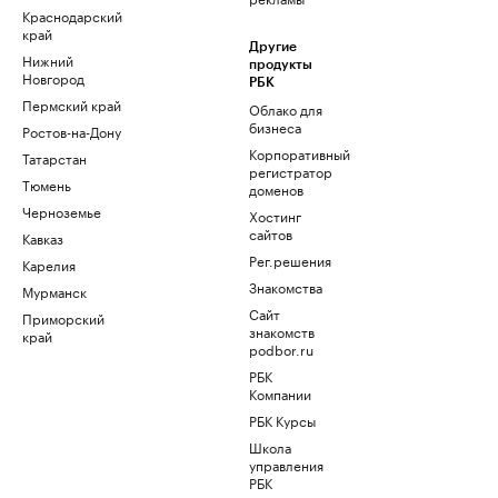
Краснодарский
край
Другие
Нижний
продукты
Новгород
РБК
Пермский край
Облако для
бизнеса
Ростов-на-Дону
Корпоративный
Татарстан
регистратор
Тюмень
доменов
Черноземье
Хостинг
сайтов
Кавказ
Рег.решения
Карелия
Знакомства
Мурманск
Сайт
Приморский
знакомств
край
podbor.ru
РБК
Компании
РБК Курсы
Школа
управления
РБК