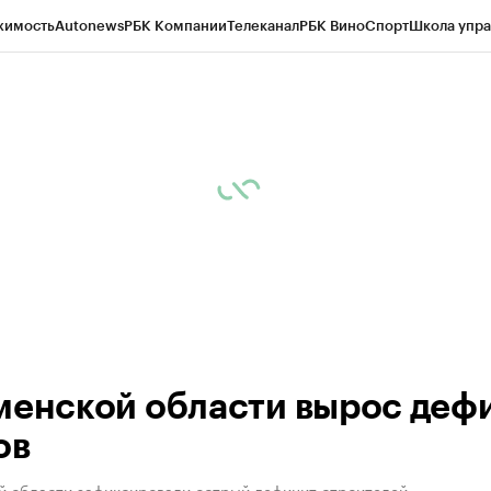
жимость
Autonews
РБК Компании
Телеканал
РБК Вино
Спорт
Школа упра
ипто
РБК Бизнес-среда
Дискуссионный клуб
Исследования
Кредитные 
Экономика
Бизнес
Технологии и медиа
Финансы
Рынок наличной валю
менской области вырос деф
ов
й области зафиксировали острый дефицит строителей