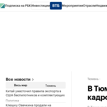
Подписка на РБК
Инвестиции
Мероприятия
Отрасли
Недви
РБК Life
Тренды
Визионеры
Национальные проекты
Город
Стиль
Кр
Конференции СПб
Спецпроекты
Проверка контрагентов
Политика
Тюмень
Все новости
Тюмень
Весь мир
В Тю
Китай ужесточил правила экспорта в
США беспилотников и комплектующих
кадр
Политика
Клюшку Овечкина продали на
В Тюменско