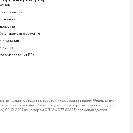
менов
стинг сайтов
г.решения
акомства
йт знакомств podbor.ru
К Компании
К Курсы
ола управления РБК
регистрации средства массовой информации выдано Федеральной
и сетевого издания «РБК» (свидетельство о регистрации средства
ор) 03.12.2021 за номером ЭЛ №ФС77-82385) сопровождаются