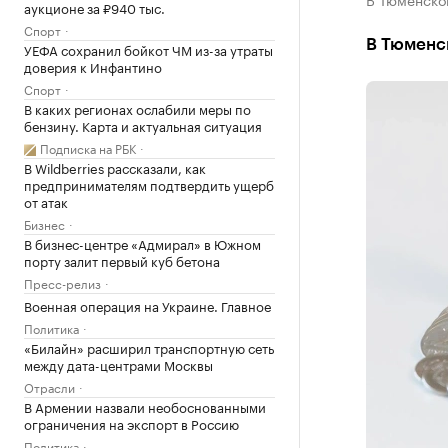
аукционе за ₽940 тыс.
Спорт
В Тюменск
УЕФА сохранил бойкот ЧМ из-за утраты
доверия к Инфантино
Спорт
В каких регионах ослабили меры по
бензину. Карта и актуальная ситуация
Подписка на РБК
В Wildberries рассказали, как
предпринимателям подтвердить ущерб
от атак
Бизнес
В бизнес-центре «Адмирал» в Южном
порту залит первый куб бетона
Пресс-релиз
Военная операция на Украине. Главное
Политика
«Билайн» расширил транспортную сеть
между дата-центрами Москвы
Отрасли
В Армении назвали необоснованными
ограничения на экспорт в Россию
Политика