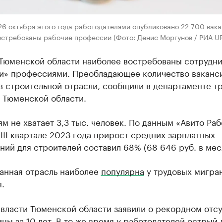
6 октября этого года работодателями опубликовано 22 700 вака
остребованы рабочие профессии (Фото: Денис Моргунов / РИА U
 Тюменской области наиболее востребованы сотрудни
и» профессиями. Преобладающее количество ваканс
в строительной отрасли, сообщили в департаменте тр
 Тюменской области.
м не хватает 3,3 тыс. человек. По данным «Авито Раб
III квартале 2023 года
прирост
средних зарплатных
ий для строителей составил 68% (68 646 руб. в мес
данная отрасль наиболее
популярна
у трудовых мигран
.
власти Тюменской области заявили о рекордном отс
цы за 10 лет. В то же время у работодателей острый