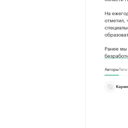
На ежего
отметил, 
специальн
образоват
Ранее мы
безработ
Авторы
Теги
Карин