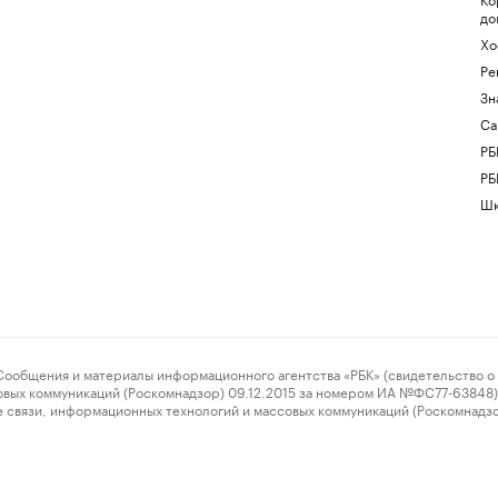
до
Хо
Ре
Зн
Са
РБ
РБ
Шк
ения и материалы информационного агентства «РБК» (свидетельство о 
овых коммуникаций (Роскомнадзор) 09.12.2015 за номером ИА №ФС77-63848) 
 связи, информационных технологий и массовых коммуникаций (Роскомнадз