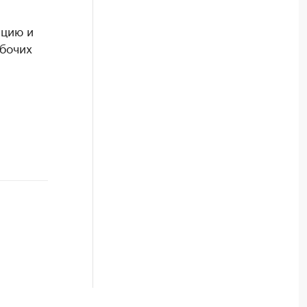
ацию и
абочих