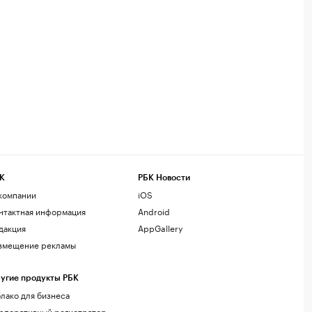
К
РБК Новости
компании
iOS
нтактная информация
Android
дакция
AppGallery
змещение рекламы
угие продукты РБК
лако для бизнеса
рпоративный регистратор