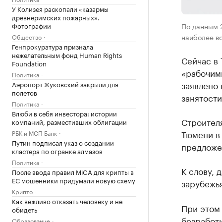
У Колизея раскопали «казармы
древнеримских пожарных».
Фотографии
По данным 2
наиболее в
Общество
Генпрокуратура признала
нежелательным фонд Human Rights
Сейчас в
Foundation
«рабочим
Политика
заявлено 
Аэропорт Жуковский закрыли для
полетов
занятости
Политика
Влюби в себя инвестора: истории
Строителя
компаний, разместивших облигации
Тюмени в 
РБК и МСП Банк
Путин подписал указ о создании
предложен
кластера по огранке алмазов
Политика
К слову, 
После ввода правил MiCA для крипты в
ЕС мошенники придумали новую схему
зарубежья
Крипто
Как вежливо отказать человеку и не
При этом 
обидеть
безработи
Образование