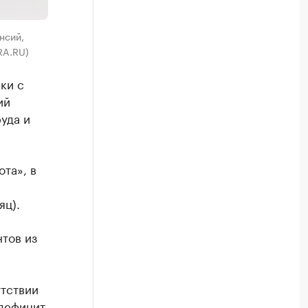
нсий,
RA.RU)
ки с
ий
уда и
ота», в
яц).
тов из
утствии
 дефицит