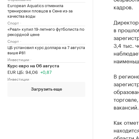
European Aquatics отменила
кадров.
тренировки пловцов в Сене из-за
качества воды
Директор
Спорт
«Реал» купил 19-летнего футболиста по
в прошлом
рекордной цене
зарегистр
Спорт
3,4 тыс. 
ЦБ установил курс доллара на 7 августа
наблюдает
выше ₽81
Инвестиции
наименьша
Курс евро на 06 августа
EUR ЦБ: 94,06
+0,87
В регион
Инвестиции
зарегистр
Загрузить еще
образова
торговле,
вакансий.
Как отмет
находитс
области 