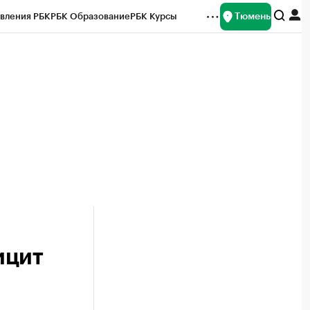
Тюмень
вления РБК
РБК Образование
РБК Курсы
рейтинги
Франшизы
Газета
Спецпроекты СПб
ты
ицит