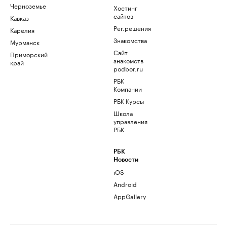
Черноземье
Хостинг
сайтов
Кавказ
Рег.решения
Карелия
Знакомства
Мурманск
Сайт
Приморский
знакомств
край
podbor.ru
РБК
Компании
РБК Курсы
Школа
управления
РБК
РБК
Новости
iOS
Android
AppGallery