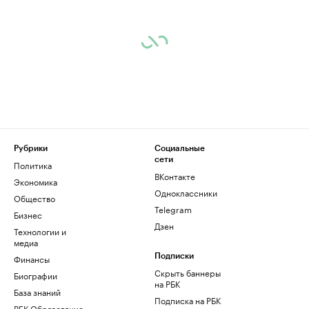
Рубрики
Социальные
сети
Политика
ВКонтакте
Экономика
Одноклассники
Общество
Telegram
Бизнес
Дзен
Технологии и
медиа
Финансы
Подписки
Скрыть баннеры
Биографии
на РБК
База знаний
Подписка на РБК
РБК Образование