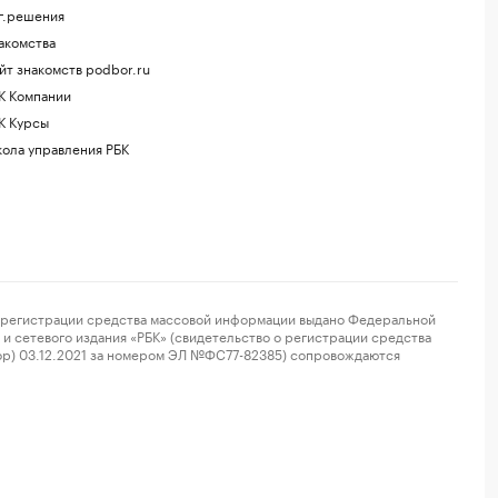
г.решения
акомства
йт знакомств podbor.ru
К Компании
К Курсы
ола управления РБК
регистрации средства массовой информации выдано Федеральной
и сетевого издания «РБК» (свидетельство о регистрации средства
ор) 03.12.2021 за номером ЭЛ №ФС77-82385) сопровождаются