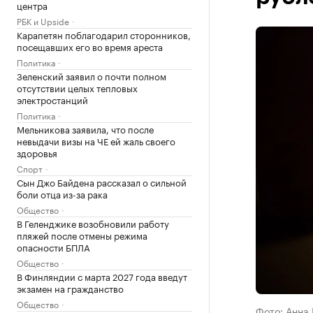
центра
РБК и Upside
Карапетян поблагодарил сторонников,
посещавших его во время ареста
Политика
Зеленский заявил о почти полном
отсутствии целых тепловых
электростанций
Политика
Мельникова заявила, что после
невыдачи визы на ЧЕ ей жаль своего
здоровья
Спорт
Сын Джо Байдена рассказал о сильной
боли отца из-за рака
Общество
В Геленджике возобновили работу
пляжей после отмены режима
опасности БПЛА
Общество
В Финляндии с марта 2027 года введут
экзамен на гражданство
Общество
Фото: Анна