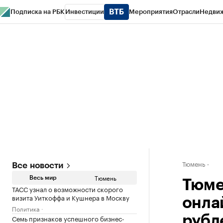
Подписка на РБК
Инвестиции
Мероприятия
Отрасли
Недви
РБК Life
Тренды
Визионеры
Национальные проекты
Город
Стиль
Кр
Конференции СПб
Спецпроекты
Проверка контрагентов
Политика
Тюмень
Все новости
Тюмень
Весь мир
Тюме
ТАСС узнал о возможности скорого
визита Уиткоффа и Кушнера в Москву
онла
Политика
Семь признаков успешного бизнес-
рубл