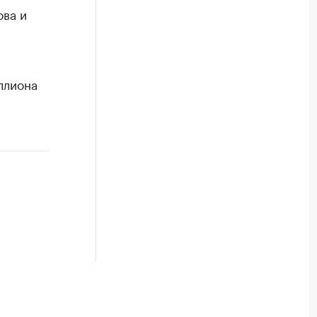
ова и
ллиона