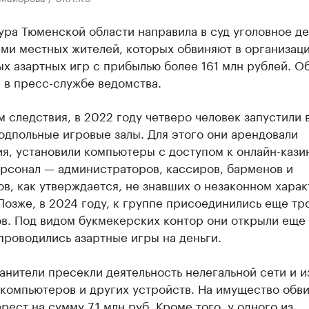
ра Тюменской области направила в суд уголовное д
еми местных жителей, которых обвиняют в организац
х азартных игр с прибылью более 161 млн рублей. О
 в пресс-службе ведомства.
 следствия, в 2022 году четверо человек запустили 
одпольные игровые залы. Для этого они арендовали
я, установили компьютеры с доступом к онлайн-кази
ерсонал — администраторов, кассиров, барменов и
в, как утверждается, не знавших о незаконном хара
Позже, в 2024 году, к группе присоединились еще тр
в. Под видом букмекерских контор они открыли еще
 проводились азартные игры на деньги.
нители пресекли деятельность нелегальной сети и и
 компьютеров и других устройств. На имущество обв
рест на сумму 7,1 млн руб. Кроме того, у одного из