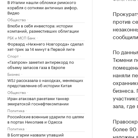
В Италии нашли обломки римского
корабля с сотнями античных амфор.
Видео
Прокурату
Общество
против с
Влюби в себя инвестора: истории
незаконны
компаний, разместивших облигации
сообщили
РБК и МСП Банк
Форвард «Нижнего Новгорода» сделал
хет-трик за 14 минут в Первой лиге
По данным
Спорт
Тюмени п
«Газпром» заметил антирекорд по
помещени
объему запасов газа в Европе
наняли п
Бизнес
WSJ рассказала о находках, меняющих
охраннико
представление об истории Китая
бизнеса. 
Общество
участнико
Иран атаковал ракетами танкер
эмиратской госнефтекомпании
зала, где
Политика
Российские военные ударили по целям
Правоохра
в портах Николаев и Одесса
более 90
Политика
В Болгарии назвали упавший
наложен а