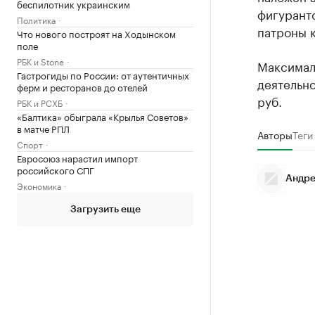
беспилотник украинским
фигуранто
Политика
патроны к
Что нового построят на Ходынском
поле
РБК и Stone
Максимал
Гастрогиды по России: от аутентичных
деятельн
ферм и ресторанов до отелей
руб.
РБК и РСХБ
«Балтика» обыграла «Крылья Советов»
в матче РПЛ
Авторы
Теги
Спорт
Евросоюз нарастил импорт
российского СПГ
Андре
Экономика
Загрузить еще