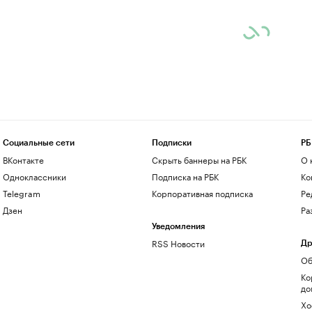
Социальные сети
Подписки
РБ
ВКонтакте
Скрыть баннеры на РБК
О 
Одноклассники
Подписка на РБК
Ко
Telegram
Корпоративная подписка
Ре
Дзен
Ра
Уведомления
RSS Новости
Др
Об
Ко
до
Хо