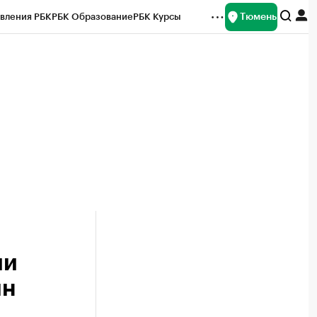
Тюмень
вления РБК
РБК Образование
РБК Курсы
рейтинги
Франшизы
Газета
Спецпроекты СПб
ты
ии
лн