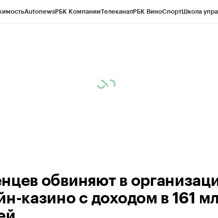
жимость
Autonews
РБК Компании
Телеканал
РБК Вино
Спорт
Школа упра
ипто
РБК Бизнес-среда
Дискуссионный клуб
Исследования
Кредитные 
Экономика
Бизнес
Технологии и медиа
Финансы
Рынок наличной валю
нцев обвиняют в организац
йн-казино с доходом в 161 м
ей