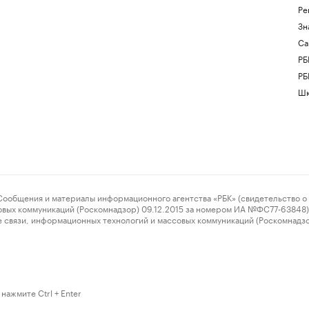
Ре
Зн
Са
РБ
РБ
Шк
ения и материалы информационного агентства «РБК» (свидетельство о 
овых коммуникаций (Роскомнадзор) 09.12.2015 за номером ИА №ФС77-63848) 
 связи, информационных технологий и массовых коммуникаций (Роскомнадз
нажмите Ctrl + Enter