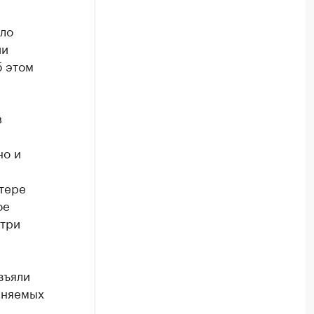
ело
ии
б этом
в
но и
ктере
ое
 три
зъяли
иняемых