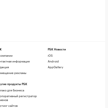
К
РБК Новости
компании
iOS
нтактная информация
Android
дакция
AppGallery
змещение рекламы
угие продукты РБК
лако для бизнеса
рпоративный регистратор
менов
стинг сайтов