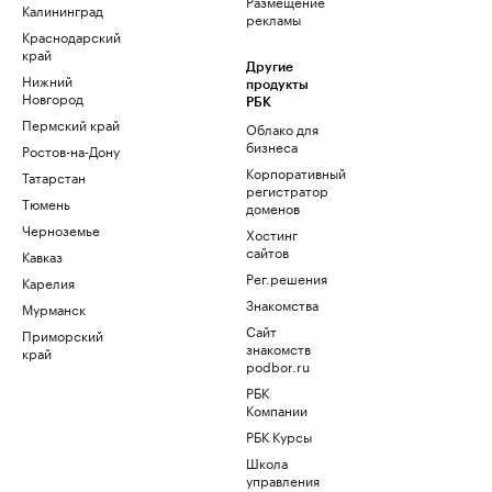
Размещение
Калининград
рекламы
Краснодарский
край
Другие
Нижний
продукты
Новгород
РБК
Пермский край
Облако для
бизнеса
Ростов-на-Дону
Корпоративный
Татарстан
регистратор
Тюмень
доменов
Черноземье
Хостинг
сайтов
Кавказ
Рег.решения
Карелия
Знакомства
Мурманск
Сайт
Приморский
знакомств
край
podbor.ru
РБК
Компании
РБК Курсы
Школа
управления