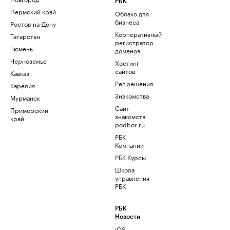
РБК
Пермский край
Облако для
бизнеса
Ростов-на-Дону
Корпоративный
Татарстан
регистратор
Тюмень
доменов
Черноземье
Хостинг
сайтов
Кавказ
Рег.решения
Карелия
Знакомства
Мурманск
Сайт
Приморский
знакомств
край
podbor.ru
РБК
Компании
РБК Курсы
Школа
управления
РБК
РБК
Новости
iOS