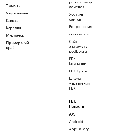
регистратор
Тюмень
доменов
Черноземье
Хостинг
сайтов
Кавказ
Рег.решения
Карелия
Знакомства
Мурманск
Сайт
Приморский
знакомств
край
podbor.ru
РБК
Компании
РБК Курсы
Школа
управления
РБК
РБК
Новости
iOS
Android
AppGallery