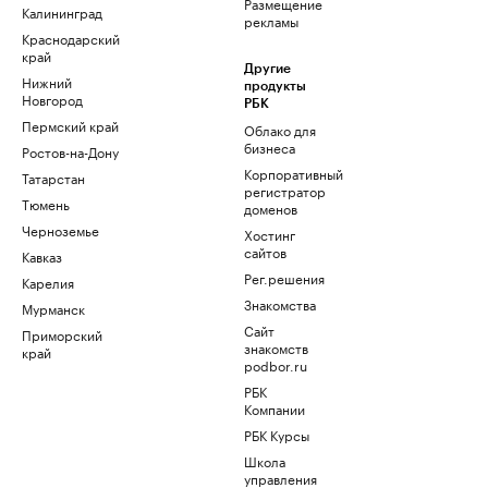
Размещение
Калининград
рекламы
Краснодарский
край
Другие
Нижний
продукты
Новгород
РБК
Пермский край
Облако для
бизнеса
Ростов-на-Дону
Корпоративный
Татарстан
регистратор
Тюмень
доменов
Черноземье
Хостинг
сайтов
Кавказ
Рег.решения
Карелия
Знакомства
Мурманск
Сайт
Приморский
знакомств
край
podbor.ru
РБК
Компании
РБК Курсы
Школа
управления