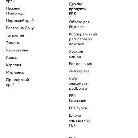
край
Другие
Нижний
продукты
Новгород
РБК
Пермский край
Облако для
бизнеса
Ростов-на-Дону
Корпоративный
Татарстан
регистратор
Тюмень
доменов
Черноземье
Хостинг
сайтов
Кавказ
Рег.решения
Карелия
Знакомства
Мурманск
Сайт
Приморский
знакомств
край
podbor.ru
РБК
Компании
РБК Курсы
Школа
управления
РБК