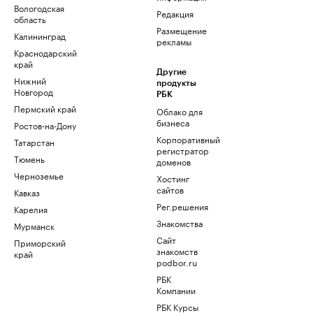
Вологодская
Редакция
область
Размещение
Калининград
рекламы
Краснодарский
край
Другие
Нижний
продукты
Новгород
РБК
Пермский край
Облако для
бизнеса
Ростов-на-Дону
Корпоративный
Татарстан
регистратор
Тюмень
доменов
Черноземье
Хостинг
сайтов
Кавказ
Рег.решения
Карелия
Знакомства
Мурманск
Сайт
Приморский
знакомств
край
podbor.ru
РБК
Компании
РБК Курсы