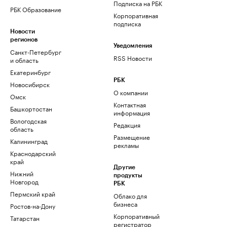
Подписка на РБК
РБК Образование
Корпоративная
подписка
Новости
регионов
Уведомления
Санкт-Петербург
RSS Новости
и область
Екатеринбург
РБК
Новосибирск
О компании
Омск
Контактная
Башкортостан
информация
Вологодская
Редакция
область
Размещение
Калининград
рекламы
Краснодарский
край
Другие
Нижний
продукты
Новгород
РБК
Пермский край
Облако для
бизнеса
Ростов-на-Дону
Корпоративный
Татарстан
регистратор