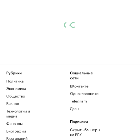
Рубрики
Социальные
сети
Политика
ВКонтакте
Экономика
Одноклассники
Общество
Telegram
Бизнес
Дзен
Технологии и
медиа
Финансы
Подписки
Скрыть баннеры
Биографии
на РБК
База знаний