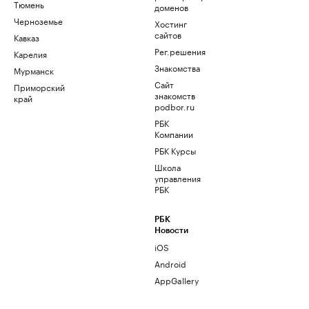
Тюмень
доменов
Черноземье
Хостинг
сайтов
Кавказ
Рег.решения
Карелия
Знакомства
Мурманск
Сайт
Приморский
знакомств
край
podbor.ru
РБК
Компании
РБК Курсы
Школа
управления
РБК
РБК
Новости
iOS
Android
AppGallery