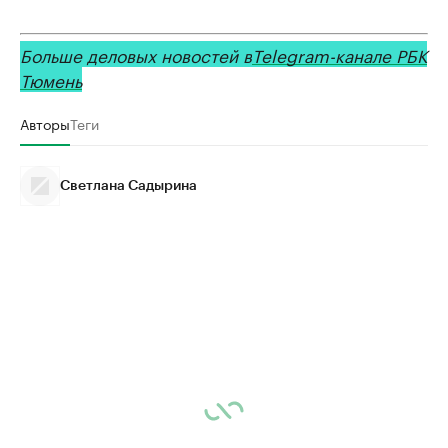
Больше деловых новостей в
Telegram-канале РБК
Тюмень
Авторы
Теги
Светлана Садырина