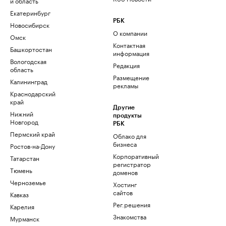
и область
Екатеринбург
РБК
Новосибирск
О компании
Омск
Контактная
Башкортостан
информация
Вологодская
Редакция
область
Размещение
Калининград
рекламы
Краснодарский
край
Другие
Нижний
продукты
Новгород
РБК
Пермский край
Облако для
бизнеса
Ростов-на-Дону
Корпоративный
Татарстан
регистратор
Тюмень
доменов
Черноземье
Хостинг
сайтов
Кавказ
Рег.решения
Карелия
Знакомства
Мурманск