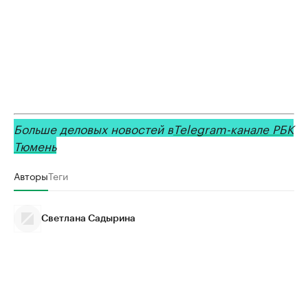
Больше деловых новостей в
Telegram-канале РБК
Тюмень
Авторы
Теги
Светлана Садырина