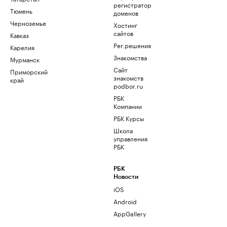
регистратор
Тюмень
доменов
Черноземье
Хостинг
сайтов
Кавказ
Рег.решения
Карелия
Знакомства
Мурманск
Сайт
Приморский
знакомств
край
podbor.ru
РБК
Компании
РБК Курсы
Школа
управления
РБК
РБК
Новости
iOS
Android
AppGallery