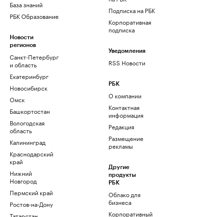
База знаний
Подписка на РБК
РБК Образование
Корпоративная
подписка
Новости
регионов
Уведомления
Санкт-Петербург
RSS Новости
и область
Екатеринбург
РБК
Новосибирск
О компании
Омск
Контактная
Башкортостан
информация
Вологодская
Редакция
область
Размещение
Калининград
рекламы
Краснодарский
край
Другие
Нижний
продукты
Новгород
РБК
Пермский край
Облако для
бизнеса
Ростов-на-Дону
Корпоративный
Татарстан