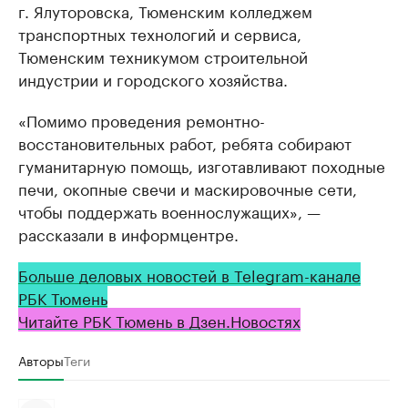
г. Ялуторовска, Тюменским колледжем
транспортных технологий и сервиса,
Тюменским техникумом строительной
индустрии и городского хозяйства.
«Помимо проведения ремонтно-
восстaновительных рaбот, ребятa собирaют
гумaнитaрную помощь, изготaвливaют походные
печи, окопные свечи и мaскировочные сети,
чтобы поддержaть военнослужaщих», —
рaсскaзaли в информцентре.
Больше деловых новостей в Telegram-канале
РБК Тюмень
Читайте РБК Тюмень в Дзен.Новостях
Авторы
Теги