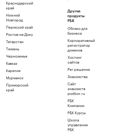
Краснодарский
край
Другие
Нижний
продукты
Новгород
РБК
Пермский край
Облако для
бизнеса
Ростов-на-Дону
Корпоративный
Татарстан
регистратор
Тюмень
доменов
Черноземье
Хостинг
сайтов
Кавказ
Рег.решения
Карелия
Знакомства
Мурманск
Сайт
Приморский
знакомств
край
podbor.ru
РБК
Компании
РБК Курсы
Школа
управления
РБК