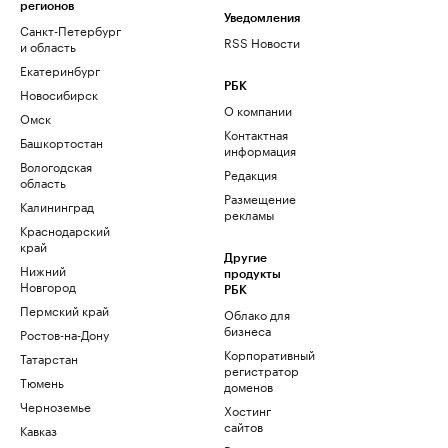
регионов
Уведомления
Санкт-Петербург
RSS Новости
и область
Екатеринбург
РБК
Новосибирск
О компании
Омск
Контактная
Башкортостан
информация
Вологодская
Редакция
область
Размещение
Калининград
рекламы
Краснодарский
край
Другие
Нижний
продукты
Новгород
РБК
Пермский край
Облако для
бизнеса
Ростов-на-Дону
Корпоративный
Татарстан
регистратор
Тюмень
доменов
Черноземье
Хостинг
сайтов
Кавказ