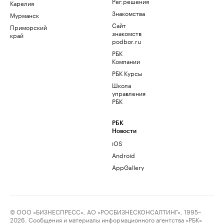
Рег.решения
Карелия
Знакомства
Мурманск
Сайт
Приморский
знакомств
край
podbor.ru
РБК
Компании
РБК Курсы
Школа
управления
РБК
РБК
Новости
iOS
Android
AppGallery
© ООО «БИЗНЕСПРЕСС», АО «РОСБИЗНЕСКОНСАЛТИНГ», 1995–
2026. Сообщения и материалы информационного агентства «РБК»