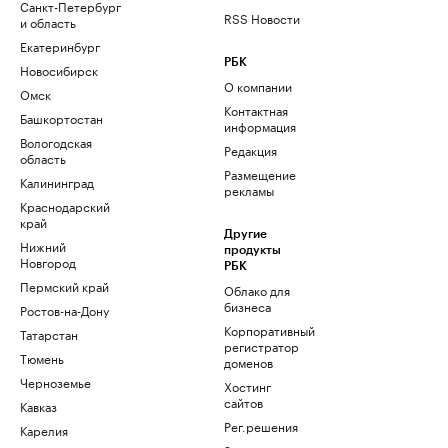
Санкт-Петербург
RSS Новости
и область
Екатеринбург
РБК
Новосибирск
О компании
Омск
Контактная
Башкортостан
информация
Вологодская
Редакция
область
Размещение
Калининград
рекламы
Краснодарский
край
Другие
Нижний
продукты
Новгород
РБК
Пермский край
Облако для
бизнеса
Ростов-на-Дону
Корпоративный
Татарстан
регистратор
Тюмень
доменов
Черноземье
Хостинг
сайтов
Кавказ
Рег.решения
Карелия