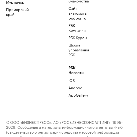
Знакомства
Мурманск
Сайт
Приморский
знакомств
край
podbor.ru
РБК
Компании
РБК Курсы
Школа
управления
РБК
РБК
Новости
iOS
Android
AppGallery
© ООО «БИЗНЕСПРЕСС», АО «РОСБИЗНЕСКОНСАЛТИНГ», 1995–
2026. Сообщения и материалы информационного агентства «РБК»
(свидетельство о регистрации средства массовой информации
выдано Федеральной службой по надзору в сфере связи,