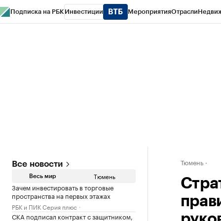
Подписка на РБК
Инвестиции
Мероприятия
Отрасли
Недви
РБК Life
Тренды
Визионеры
Национальные проекты
Город
Стиль
Кр
Конференции СПб
Спецпроекты
Проверка контрагентов
Политика
Тюмень
Все новости
Тюмень
Весь мир
Стра
Зачем инвестировать в торговые
пространства на первых этажах
прав
РБК и ПИК Серия плюс
СКА подписал контракт с защитником,
руко