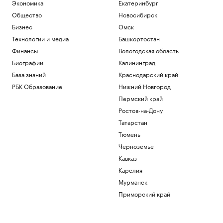
боли отца из-за рака
Экономика
Екатеринбург
Общество
Общество
Новосибирск
В Геленджике возобновили работу
Бизнес
Омск
пляжей после отмены режима
Технологии и медиа
Башкортостан
опасности БПЛА
Финансы
Вологодская область
Общество
В Финляндии с марта 2027 года введут
Биографии
Калининград
экзамен на гражданство
База знаний
Краснодарский край
Общество
РБК Образование
Нижний Новгород
В Италии нашли обломки римского
Пермский край
корабля с сотнями античных амфор.
Видео
Ростов-на-Дону
Общество
Татарстан
Влюби в себя инвестора: истории
Тюмень
компаний, разместивших облигации
Черноземье
РБК и МСП Банк
Кавказ
Загрузить еще
Карелия
Мурманск
Приморский край