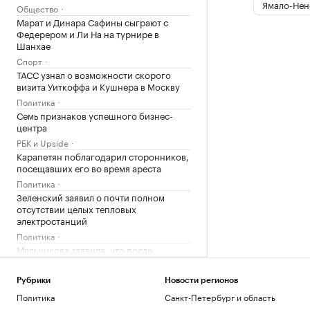
Ямало-Нен
Общество
Марат и Динара Сафины сыграют с
Федерером и Ли На на турнире в
Шанхае
Спорт
ТАСС узнал о возможности скорого
визита Уиткоффа и Кушнера в Москву
Политика
Семь признаков успешного бизнес-
центра
РБК и Upside
Карапетян поблагодарил сторонников,
посещавших его во время ареста
Политика
Зеленский заявил о почти полном
отсутствии целых тепловых
электростанций
Политика
Мельникова заявила, что после
невыдачи визы на ЧЕ ей жаль своего
здоровья
Рубрики
Новости регионов
Спорт
Политика
Санкт-Петербург и область
Сын Джо Байдена рассказал о сильной