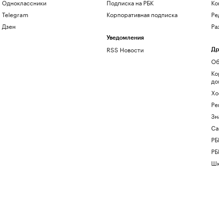
Одноклассники
Подписка на РБК
Ко
Telegram
Корпоративная подписка
Ре
Дзен
Ра
Уведомления
RSS Новости
Др
Об
Ко
до
Хо
Ре
Зн
Са
РБ
РБ
Шк