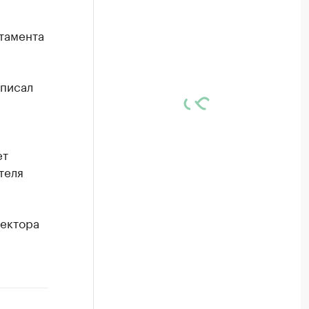
тамента
аписал
ет
теля
ректора