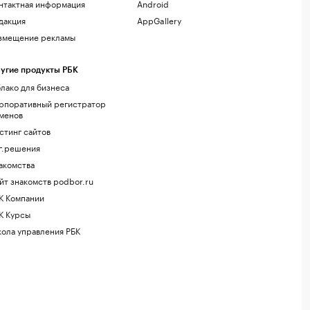
нтактная информация
Android
дакция
AppGallery
змещение рекламы
угие продукты РБК
лако для бизнеса
рпоративный регистратор
менов
стинг сайтов
г.решения
акомства
йт знакомств podbor.ru
К Компании
К Курсы
ола управления РБК