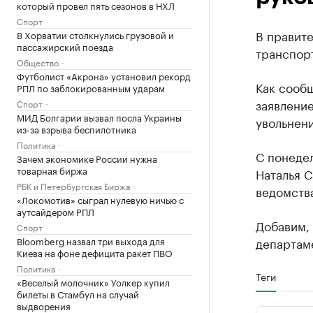
который провел пять сезонов в НХЛ
Спорт
В правите
В Хорватии столкнулись грузовой и
пассажирский поезда
транспорт
Общество
Футболист «Акрона» установил рекорд
Как сообщ
РПЛ по заблокированным ударам
заявлени
Спорт
МИД Болгарии вызвал посла Украины
увольнени
из-за взрыва беспилотника
Политика
С понедел
Зачем экономике России нужна
товарная биржа
Наталья С
РБК и Петербургская Биржа
ведомств
«Локомотив» сыграл нулевую ничью с
аутсайдером РПЛ
Добавим, 
Спорт
Bloomberg назвал три выхода для
департаме
Киева на фоне дефицита ракет ПВО
Политика
Теги
«Веселый молочник» Уолкер купил
билеты в Стамбул на случай
выдворения