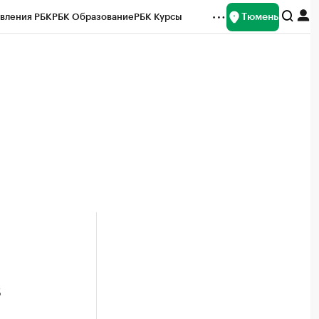
Тюмень
вления РБК
РБК Образование
РБК Курсы
рейтинги
Франшизы
Газета
Спецпроекты СПб
ты
з