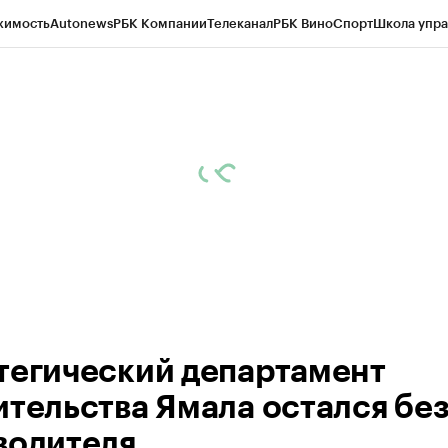
жимость
Autonews
РБК Компании
Телеканал
РБК Вино
Спорт
Школа упра
ипто
РБК Бизнес-среда
Дискуссионный клуб
Исследования
Кредитные 
Экономика
Бизнес
Технологии и медиа
Финансы
Рынок наличной валю
тегический департамент
ительства Ямала остался бе
водителя