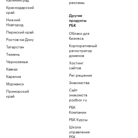
рекламы
Краснодарский
край
Другие
Нижний
продукты
Новгород
РБК
Пермский край
Облако для
бизнеса
Ростов-на-Дону
Корпоративный
Татарстан
регистратор
Тюмень
доменов
Черноземье
Хостинг
сайтов
Кавказ
Рег.решения
Карелия
Знакомства
Мурманск
Сайт
Приморский
знакомств
край
podbor.ru
РБК
Компании
РБК Курсы
Школа
управления
РБК