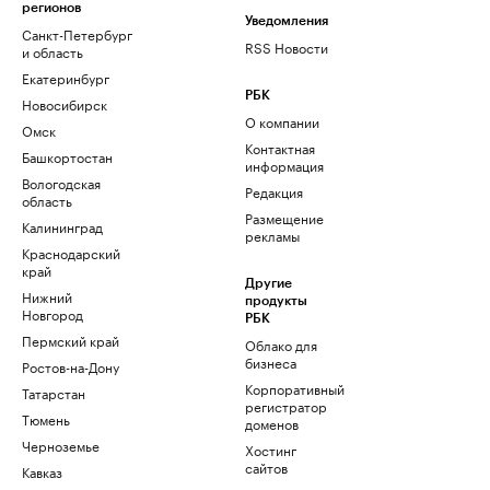
регионов
Уведомления
Санкт-Петербург
RSS Новости
и область
Екатеринбург
РБК
Новосибирск
О компании
Омск
Контактная
Башкортостан
информация
Вологодская
Редакция
область
Размещение
Калининград
рекламы
Краснодарский
край
Другие
Нижний
продукты
Новгород
РБК
Пермский край
Облако для
бизнеса
Ростов-на-Дону
Корпоративный
Татарстан
регистратор
Тюмень
доменов
Черноземье
Хостинг
сайтов
Кавказ