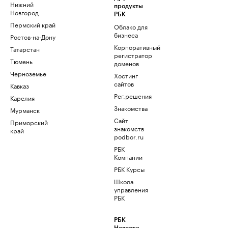
Нижний
продукты
Новгород
РБК
Пермский край
Облако для
бизнеса
Ростов-на-Дону
Корпоративный
Татарстан
регистратор
Тюмень
доменов
Черноземье
Хостинг
сайтов
Кавказ
Рег.решения
Карелия
Знакомства
Мурманск
Сайт
Приморский
знакомств
край
podbor.ru
РБК
Компании
РБК Курсы
Школа
управления
РБК
РБК