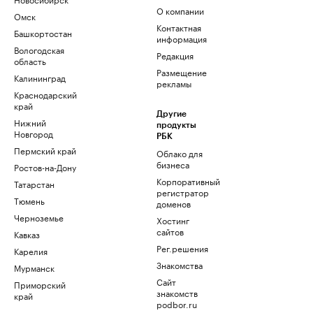
О компании
Омск
Контактная
Башкортостан
информация
Вологодская
Редакция
область
Размещение
Калининград
рекламы
Краснодарский
край
Другие
Нижний
продукты
Новгород
РБК
Пермский край
Облако для
бизнеса
Ростов-на-Дону
Корпоративный
Татарстан
регистратор
Тюмень
доменов
Черноземье
Хостинг
сайтов
Кавказ
Рег.решения
Карелия
Знакомства
Мурманск
Сайт
Приморский
знакомств
край
podbor.ru