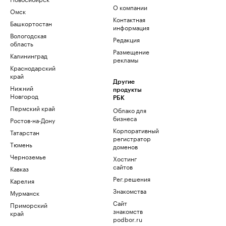
О компании
Омск
Контактная
Башкортостан
информация
Вологодская
Редакция
область
Размещение
Калининград
рекламы
Краснодарский
край
Другие
Нижний
продукты
Новгород
РБК
Пермский край
Облако для
бизнеса
Ростов-на-Дону
Корпоративный
Татарстан
регистратор
Тюмень
доменов
Черноземье
Хостинг
сайтов
Кавказ
Рег.решения
Карелия
Знакомства
Мурманск
Сайт
Приморский
знакомств
край
podbor.ru