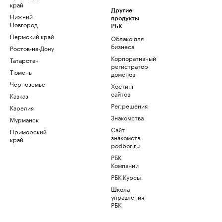
край
Другие
Нижний
продукты
Новгород
РБК
Пермский край
Облако для
бизнеса
Ростов-на-Дону
Корпоративный
Татарстан
регистратор
Тюмень
доменов
Черноземье
Хостинг
сайтов
Кавказ
Рег.решения
Карелия
Знакомства
Мурманск
Сайт
Приморский
знакомств
край
podbor.ru
РБК
Компании
РБК Курсы
Школа
управления
РБК