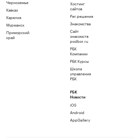
Черноземье
Хостинг
сайтов
Кавказ
Рег.решения
Карелия
Знакомства
Мурманск
Сайт
Приморский
знакомств
край
podbor.ru
РБК
Компании
РБК Курсы
Школа
управления
РБК
РБК
Новости
iOS
Android
AppGallery