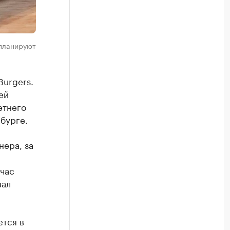
 планируют
Burgers.
ей
етнего
бурге.
нера, за
час
вал
ется в