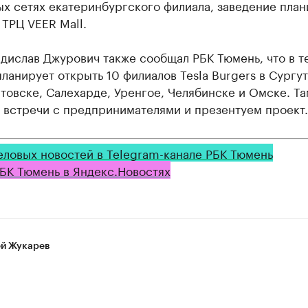
ых сетях екатеринбургского филиала, заведение пла
 ТРЦ VEER Mall.
дислав Джурович также сообщал РБК Тюмень, что в т
планирует открыть 10 филиалов Tesla Burgers в Сургут
овске, Салехарде, Уренгое, Челябинске и Омске. Т
 встречи с предпринимателями и презентуем проект.
еловых новостей в Telegram-канале РБК Тюмень
БК Тюмень в Яндекс.Новостях
й Жукарев