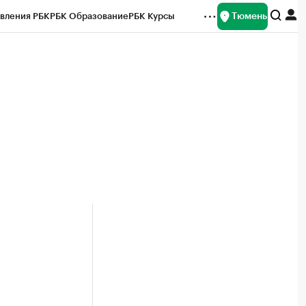
Тюмень
вления РБК
РБК Образование
РБК Курсы
рейтинги
Франшизы
Газета
Спецпроекты СПб
ты