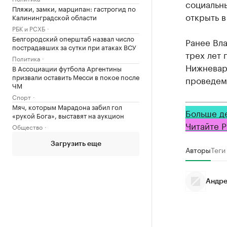
социальн
Пляжи, замки, марципан: гастрогид по
открыть в
Калининградской области
РБК и РСХБ
Белгородский оперштаб назвал число
Ранее Вла
пострадавших за сутки при атаках ВСУ
трех лет 
Политика
Нижневарт
В Ассоциации футбола Аргентины
призвали оставить Месси в покое после
проведем
ЧМ
Спорт
Мяч, которым Марадона забил гол
Больше д
«рукой Бога», выставят на аукцион
Читайте Р
Общество
Загрузить еще
Авторы
Теги
Андре