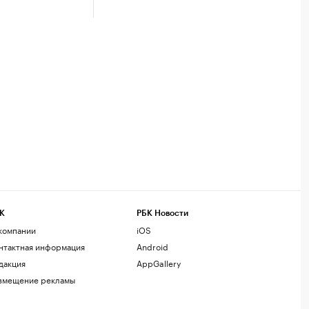
К
РБК Новости
компании
iOS
нтактная информация
Android
дакция
AppGallery
змещение рекламы