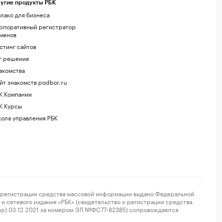
угие продукты РБК
лако для бизнеса
рпоративный регистратор
менов
стинг сайтов
г.решения
акомства
йт знакомств podbor.ru
К Компании
К Курсы
ола управления РБК
регистрации средства массовой информации выдано Федеральной
и сетевого издания «РБК» (свидетельство о регистрации средства
ор) 03.12.2021 за номером ЭЛ №ФС77-82385) сопровождаются