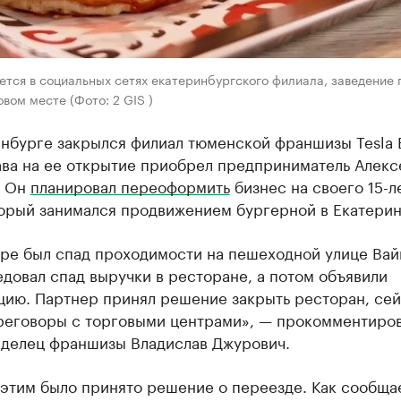
тся в социальных сетях екатеринбургского филиала, заведение
овом месте (Фото: 2 GIS )
нбурге закрылся филиал тюменской франшизы Tesla 
ава на ее открытие приобрел предприниматель Алекс
. Он
планировал переоформить
бизнес на своего 15-л
торый занимался продвижением бургерной в Екатерин
ре был спад проходимости на пешеходной улице Вай
довал спад выручки в ресторане, а потом объявили
цию. Партнер принял решение закрыть ресторан, сей
реговоры с торговыми центрами», — прокомментиро
делец франшизы Владислав Джурович.
 этим было принято решение о переезде. Как сообща