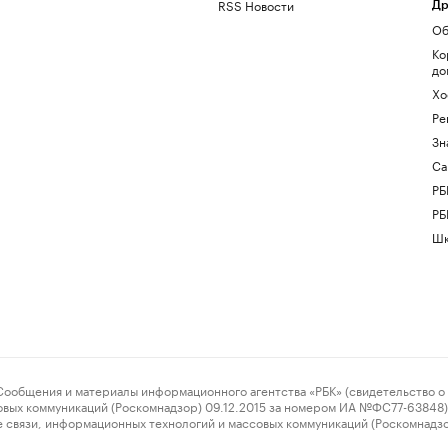
RSS Новости
Др
Об
Ко
до
Хо
Ре
Зн
Са
РБ
РБ
Шк
ения и материалы информационного агентства «РБК» (свидетельство о 
овых коммуникаций (Роскомнадзор) 09.12.2015 за номером ИА №ФС77-63848) 
 связи, информационных технологий и массовых коммуникаций (Роскомнадз