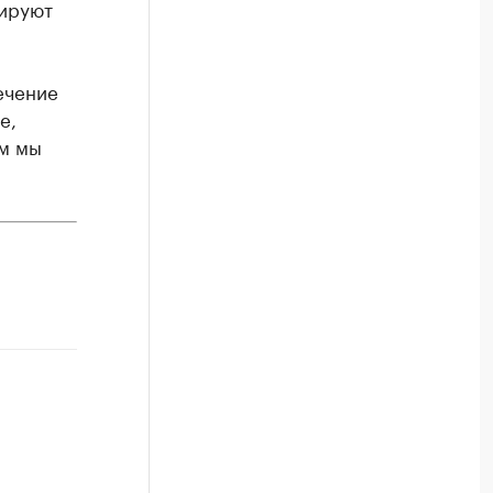
нируют
ечение
е,
ам мы