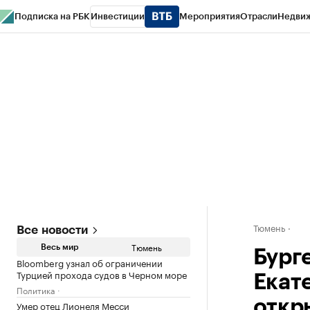
Подписка на РБК
Инвестиции
Мероприятия
Отрасли
Недви
РБК Life
Тренды
Визионеры
Национальные проекты
Город
Стиль
Кр
Конференции СПб
Спецпроекты
Проверка контрагентов
Политика
Тюмень
Все новости
Тюмень
Весь мир
Бург
Bloomberg узнал об ограничении
Турцией прохода судов в Черном море
Екат
Политика
откр
Умер отец Лионеля Месси