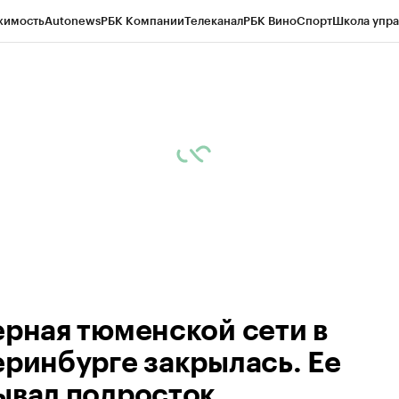
жимость
Autonews
РБК Компании
Телеканал
РБК Вино
Спорт
Школа упра
ипто
РБК Бизнес-среда
Дискуссионный клуб
Исследования
Кредитные 
Экономика
Бизнес
Технологии и медиа
Финансы
Рынок наличной валю
ерная тюменской сети в
еринбурге закрылась. Ее
ывал подросток