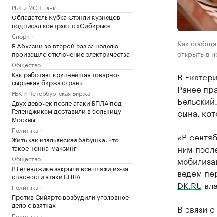
РБК и МСП Банк
Обладатель Кубка Стэнли Кузнецов
подписал контракт с «Сибирью»
Спорт
Как сообщае
В Абхазии во второй раз за неделю
открыть в н
произошло отключение электричества
Общество
Как работает крупнейшая товарно-
В Екатери
сырьевая биржа страны
Ранее пр
РБК и Петербургская Биржа
Бельский
Двух девочек после атаки БПЛА под
Геленджиком доставили в больницу
сына, ко
Москвы
Политика
«В сентяб
Жить как итальянская бабушка: что
ним после
такое нонна-максинг
Общество
мобилиза
В Геленджике закрыли все пляжи из-за
ведем пе
опасности атаки БПЛА
DK.RU
вла
Политика
Против Сийярто возбудили уголовное
дело о взятках
В связи с
Политика