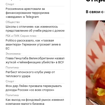
Спорт
Россиянина арестовали за
финансирование терроризма
В связи с
«звездами» в Telegram
Общество
Школы с отличием: как изменилось
представление об учебе рядом с домом
РБК и ПИК Серия плюс
Politico рассказало, как «газовая
авантюра» Германии угрожает зиме в
ЕС
Экономика
Глава Генштаба Великобритании назвал
жуткой «геймификацию убийств» в ВСУ
Политика
Регбист японского клуба умер от
теплового удара
Спорт
Фон дер Ляйен призвала перекрывать
доходы России «со всех сторон»
Политика
Как выход на фондовый рынок изменил
компании малого бизнеса