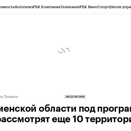
жимость
Autonews
РБК Компании
Телеканал
РБК Вино
Спорт
Школа упра
ипто
РБК Бизнес-среда
Дискуссионный клуб
Исследования
Кредитные 
Экономика
Бизнес
Технологии и медиа
Финансы
Рынок наличной валю
ть Тюмени
ЭКСКЛЮЗИВ
менской области под прогр
рассмотрят еще 10 территор