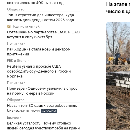
сократилось на 409 тыс. за год
На этапе 
Общество
числе в ц
Топ-3 стратегии для инвестора, куда
вложить дивиденды летом 2026 года
Подписка на РБК
Соглашение о партнерстве ЕАЭС и ОАЭ
вступит в силу 6 октября
Политика
Как Ходынка стала новым центром
притяжения
РБК и Stone
Reuters узнал о просьбе США
освободить осужденного в России
морпеха
Политика
Премьера «Одиссеи» увеличила спрос
на поэму Гомера в России
Общество
Назван топ-30 самых востребованных
бизнес-книг июля
РАДИО
Бизнес
Великая усталость. Почему столько
людей сегодня чувствуют себя на грани