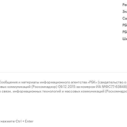
Ре
Зн
Са
РБ
РБ
Шк
ения и материалы информационного агентства «РБК» (свидетельство о 
овых коммуникаций (Роскомнадзор) 09.12.2015 за номером ИА №ФС77-63848) 
 связи, информационных технологий и массовых коммуникаций (Роскомнадз
нажмите Ctrl + Enter