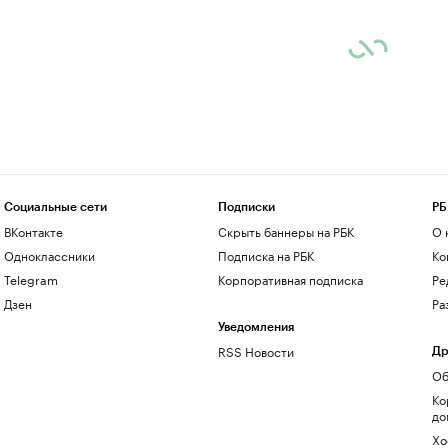
Социальные сети
Подписки
РБ
ВКонтакте
Скрыть баннеры на РБК
О 
Одноклассники
Подписка на РБК
Ко
Telegram
Корпоративная подписка
Ре
Дзен
Ра
Уведомления
RSS Новости
Др
Об
Ко
до
Хо