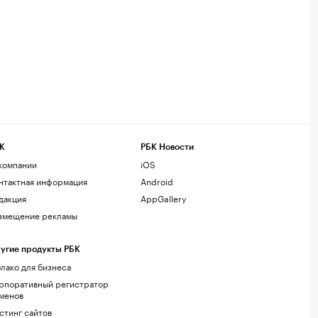
К
РБК Новости
компании
iOS
нтактная информация
Android
дакция
AppGallery
змещение рекламы
угие продукты РБК
лако для бизнеса
рпоративный регистратор
менов
стинг сайтов