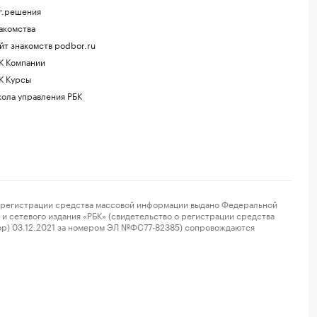
г.решения
акомства
йт знакомств podbor.ru
К Компании
К Курсы
ола управления РБК
регистрации средства массовой информации выдано Федеральной
и сетевого издания «РБК» (свидетельство о регистрации средства
ор) 03.12.2021 за номером ЭЛ №ФС77-82385) сопровождаются