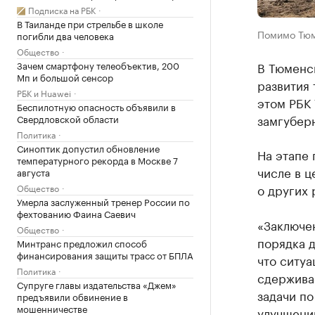
Подписка на РБК
В Таиланде при стрельбе в школе
Помимо Тюм
погибли два человека
Общество
Зачем смартфону телеобъектив, 200
В Тюменс
Мп и большой сенсор
развития 
РБК и Huawei
этом РБК
Беспилотную опасность объявили в
замгубер
Свердловской области
Политика
Синоптик допустил обновление
На этапе 
температурного рекорда в Москве 7
числе в ц
августа
о других 
Общество
Умерла заслуженный тренер России по
фехтованию Фаина Саевич
«Заключе
Общество
порядка д
Минтранс предложил способ
финансирования защиты трасс от БПЛА
что ситуа
Политика
сдерживае
Супруге главы издательства «Джем»
задачи по
предъявили обвинение в
мошенничестве
улучшени