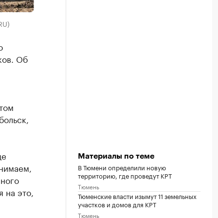
RU)
о
ков. Об
 том
больск,
ще
Материалы по теме
онимаем,
В Тюмени определили новую
территорию, где проведут КРТ
много
Тюмень
 на это,
Тюменские власти изымут 11 земельных
участков и домов для КРТ
Тюмень