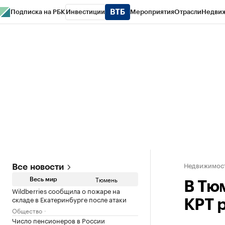
Подписка на РБК
Инвестиции
Мероприятия
Отрасли
Недви
РБК Life
Тренды
Визионеры
Национальные проекты
Город
Стиль
Кр
Конференции СПб
Спецпроекты
Проверка контрагентов
Политика
Недвижимос
Все новости
Тюмень
Весь мир
В Тю
Wildberries сообщила о пожаре на
складе в Екатеринбурге после атаки
КРТ 
Общество
Число пенсионеров в России