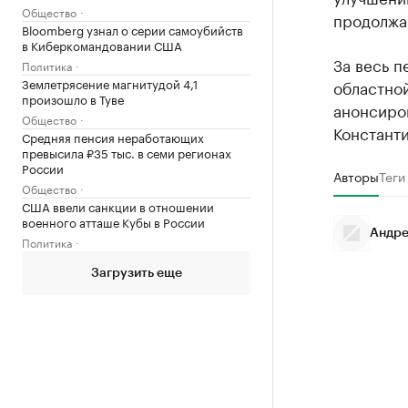
Общество
продолжа
Bloomberg узнал о серии самоубийств
в Киберкомандовании США
За весь 
Политика
Землетрясение магнитудой 4,1
областно
произошло в Туве
анонсиро
Общество
Константи
Средняя пенсия неработающих
превысила ₽35 тыс. в семи регионах
России
Авторы
Теги
Общество
США ввели санкции в отношении
военного атташе Кубы в России
Андре
Политика
Загрузить еще