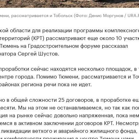
ени, рассматривается и Тобольск (Фото: Денис Моргунов / URA.
кой области для реализации программы комплексног
территорий (КРТ) рассматривают еще около 10 участ
 Тюмень на Градостроительном форуме рассказал
натора Сергей Шустов.
проработки сейчас находятся несколько площадок, в
ентре города. Помимо Тюмени, рассматривается и То
районах региона речи пока не идет.
но в общей сложности 25 договоров, в проработке е
есяти. Мы на этом не останавливаемся, но так как п
ция на рынке сейчас довольно напряженная, пока не
мся в активном заключении договоров КРТ. Несмотря
 ликвидации ветхого и аварийного жилищного фонда,
и комфортности проживания в центре Тюмени нами