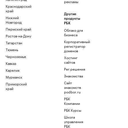
рекламы
Краснодарский
край
Другие
Нижний
продукты
Новгород
РБК
Пермский край
Облако для
бизнеса
Ростов-на-Дону
Корпоративный
Татарстан
регистратор
Тюмень
доменов
Черноземье
Хостинг
сайтов
Кавказ
Рег.решения
Карелия
Знакомства
Мурманск
Сайт
Приморский
знакомств
край
podbor.ru
РБК
Компании
РБК Курсы
Школа
управления
РБК