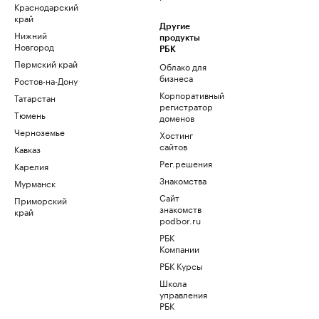
Краснодарский
край
Другие
Нижний
продукты
Новгород
РБК
Пермский край
Облако для
бизнеса
Ростов-на-Дону
Корпоративный
Татарстан
регистратор
Тюмень
доменов
Черноземье
Хостинг
сайтов
Кавказ
Рег.решения
Карелия
Знакомства
Мурманск
Сайт
Приморский
знакомств
край
podbor.ru
РБК
Компании
РБК Курсы
Школа
управления
РБК