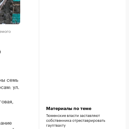
емого
й
ны семь
сам: ул.
говая,
Материалы по теме
Тюменские власти заставляют
собственника отреставрировать
вание
гауптвахту