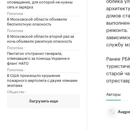
облика ул
оповещения, для которой не нужны
сеть и зарядка
архитект
Политика
домов ст
В Московской области объявили
выполнен
беспилотную опасность
ремонта. 
Политика
В Московской области второй раз за
зависимо
ночь объявили ракетную опасность
службу м
Политика
Пентагон отстранил генерала,
Ранее РБ
отвечавшего за помощь Украине и
фланг НАТО
туристич
Политика
старой ча
В США произошло крушение
отрестав
пожарного вертолета с двумя членами
экипажа
Общество
Авторы
Загрузить еще
Андре