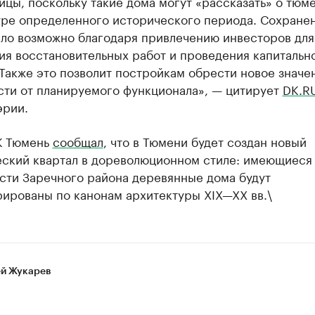
ицы, поскольку такие дома могут «рассказать» о тюм
уре определенного исторического периода. Сохранен
ало возможно благодаря привлечению инвесторов для
ия восстановительных работ и проведения капитальн
Также это позволит постройкам обрести новое значе
сти от планируемого функционала», — цитирует
DK.R
эрии.
К Тюмень
сообщал
, что в Тюмени будет создан новый
еский квартал в дореволюционном стиле: имеющиеся
сти Заречного района деревянные дома будут
рированы по канонам архитектуры XIX—XX вв.\
й Жукарев