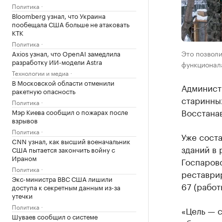
Политика
Bloomberg узнал, что Украина
пообещала США больше не атаковать
КТК
Политика
Это позволи
Axios узнал, что OpenAI замедлила
разработку ИИ-модели Astra
функционала
Технологии и медиа
В Московской области отменили
Админист
ракетную опасность
старинных
Политика
Восстанав
Мэр Киева сообщил о пожарах после
взрывов
Политика
Уже соста
CNN узнал, как высший военачальник
зданий в 
США пытается закончить войну с
Ираном
Госпаровс
Политика
реставрир
Экс-министра ВВС США лишили
67 (работ
доступа к секретным данным из-за
утечки
Политика
«Цель — 
Шуваев сообщил о системе