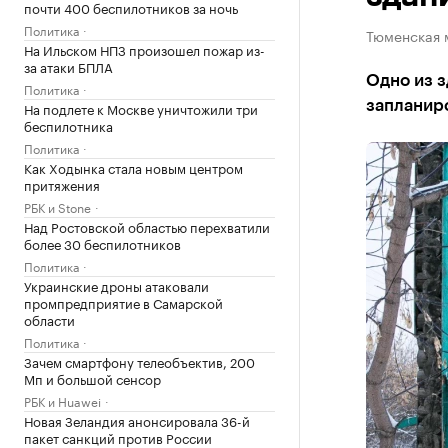
почти 400 беспилотников за ночь
Политика
Тюменская 
На Ильском НПЗ произошел пожар из-
за атаки БПЛА
Одно из з
Политика
запланир
На подлете к Москве уничтожили три
беспилотника
Политика
Как Ходынка стала новым центром
притяжения
РБК и Stone
Над Ростовской областью перехватили
более 30 беспилотников
Политика
Украинские дроны атаковали
промпредприятие в Самарской
области
Политика
Зачем смартфону телеобъектив, 200
Мп и большой сенсор
РБК и Huawei
Новая Зеландия анонсировала 36-й
пакет санкций против России