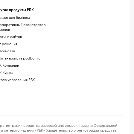
угие продукты РБК
лако для бизнеса
рпоративный регистратор
менов
стинг сайтов
г.решения
акомства
йт знакомств podbor.ru
К Компании
К Курсы
ола управления РБК
регистрации средства массовой информации выдано Федеральной
и сетевого издания «РБК» (свидетельство о регистрации средства