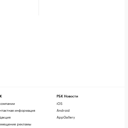
К
РБК Новости
компании
iOS
нтактная информация
Android
дакция
AppGallery
змещение рекламы