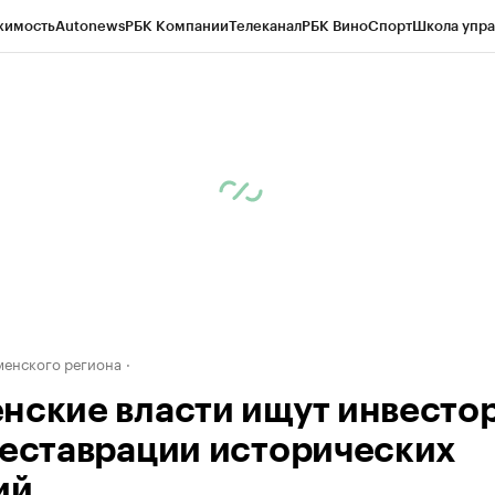
жимость
Autonews
РБК Компании
Телеканал
РБК Вино
Спорт
Школа упра
ипто
РБК Бизнес-среда
Дискуссионный клуб
Исследования
Кредитные 
Экономика
Бизнес
Технологии и медиа
Финансы
Рынок наличной валю
енского региона
нские власти ищут инвесто
реставрации исторических
ий