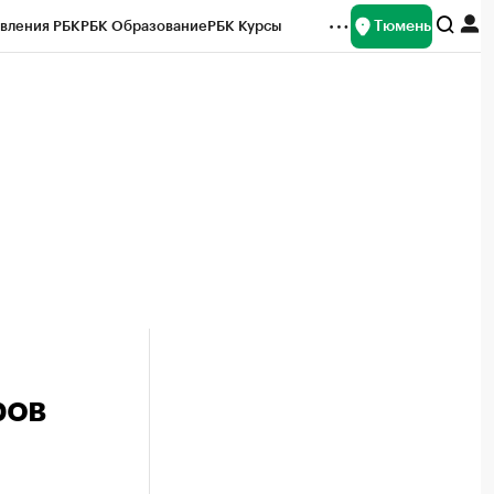
Тюмень
вления РБК
РБК Образование
РБК Курсы
рейтинги
Франшизы
Газета
Спецпроекты СПб
ты
ров