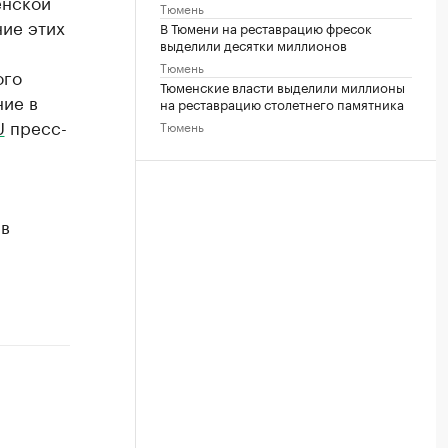
енской
Тюмень
ие этих
В Тюмени на реставрацию фресок
выделили десятки миллионов
Тюмень
ого
Тюменские власти выделили миллионы
ние в
на реставрацию столетнего памятника
U
пресс-
Тюмень
 в