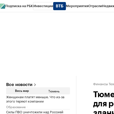
Подписка на РБК
Инвестиции
Мероприятия
Отрасли
Недви
РБК Life
Тренды
Визионеры
Национальные проекты
Город
Стиль
Кр
Конференции СПб
Спецпроекты
Проверка контрагентов
Политика
Финансы Тюм
Все новости
Тюмень
Весь мир
Тюме
Женщинам платят меньше. Что из-за
этого теряют компании
для 
Образование
Силы ПВО уничтожили над Россией
здан