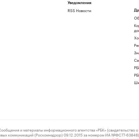
Уведомления
RSS Новости
Др
Об
Ко
до
Хо
Ре
Зн
Са
РБ
РБ
Шк
ения и материалы информационного агентства «РБК» (свидетельство о 
овых коммуникаций (Роскомнадзор) 09.12.2015 за номером ИА №ФС77-63848) 