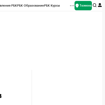
Тюмень
вления РБК
РБК Образование
РБК Курсы
рейтинги
Франшизы
Газета
Спецпроекты СПб
ты
в