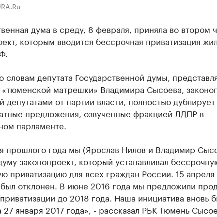
URA.Ru
венная дума в среду, 8 февраля, приняла во втором 
оект, которым вводится бессрочная приватизация жи
Ф.
по словам депутата Государственной думы, представ
 «тюменской матрешки» Владимира Сысоева, законо
 депутатами от партии власти, полностью дублирует
атные предложения, озвученные фракцией ЛДПР в
ном парламенте.
я прошлого года мы (Ярослав Нилов и Владимир Сыс
думу законопроект, который устанавливал бессрочну
ю приватизацию для всех граждан России. 15 апреля
был отклонен. В июне 2016 года мы предложили прод
приватизации до 2018 года. Наша инициатива вновь 
 27 января 2017 года», - рассказал РБК Тюмень Сысое