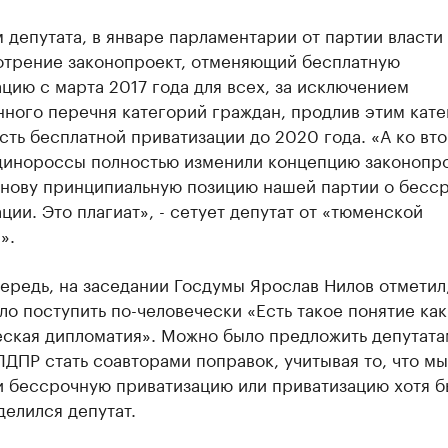
 депутата, в январе парламентарии от партии власти
отрение законопроект, отменяющий бесплатную
цию с марта 2017 года для всех, за исключением
нного перечня категорий граждан, продлив этим кат
ть бесплатной приватизации до 2020 года. «А ко вт
динороссы полностью изменили концепцию законопро
основу принципиальную позицию нашей партии о бесс
ции. Это плагиат», - сетует депутат от «тюменской
».
ередь, на заседании Госдумы Ярослав Нилов отметил,
о поступить по-человечески «Есть такое понятие как
еская дипломатия». Можно было предложить депутата
ДПР стать соавторами поправок, учитывая то, что м
и бессрочную приватизацию или приватизацию хотя б
оделился депутат.