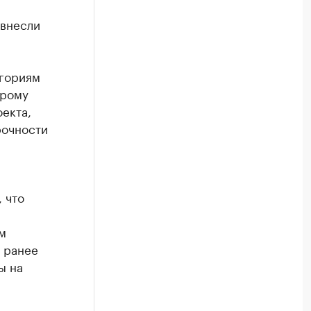
 внесли
егориям
орому
екта,
рочности
 что
м
ы ранее
ы на