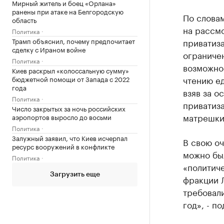
Мирный житель и боец «Орлана»
ранены при атаке на Белгородскую
По словам
область
на рассм
Политика
Трамп объяснил, почему предпочитает
приватиза
сделку с Ираном войне
ограниче
Политика
возможнос
Киев раскрыл «колоссальную сумму»
чтению е
бюджетной помощи от Запада с 2022
года
взяв за 
Политика
приватиза
Число закрытых за ночь российских
матрешки
аэропортов выросло до восьми
Политика
Залужный заявил, что Киев исчерпал
В свою оч
ресурс вооружений в конфликте
можно был
Политика
«политич
Загрузить еще
фракции Л
требовал
год», - п