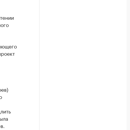
чтении
лого
ляющего
проект
оев)
ю
лить
была
в.