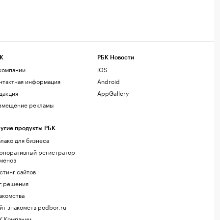
К
РБК Новости
компании
iOS
нтактная информация
Android
дакция
AppGallery
змещение рекламы
угие продукты РБК
лако для бизнеса
рпоративный регистратор
менов
стинг сайтов
г.решения
акомства
йт знакомств podbor.ru
К Компании