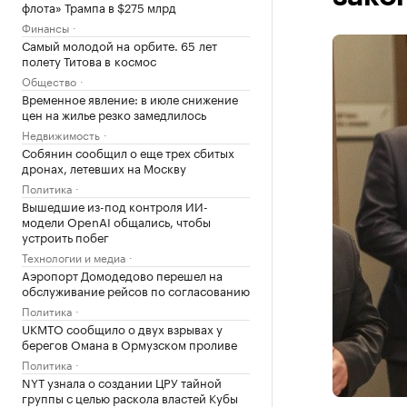
флота» Трампа в $275 млрд
Финансы
Самый молодой на орбите. 65 лет
полету Титова в космос
Общество
Временное явление: в июле снижение
цен на жилье резко замедлилось
Недвижимость
Собянин сообщил о еще трех сбитых
дронах, летевших на Москву
Политика
Вышедшие из-под контроля ИИ-
модели OpenAI общались, чтобы
устроить побег
Технологии и медиа
Аэропорт Домодедово перешел на
обслуживание рейсов по согласованию
Политика
UKMTO сообщило о двух взрывах у
берегов Омана в Ормузском проливе
Политика
NYT узнала о создании ЦРУ тайной
группы с целью раскола властей Кубы