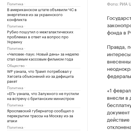
Фото: РИА 
Политика
В американском штате объявили ЧС в
энергетике из-за украинского
Государст
конфликта
законопр
Политика
фонда в Р
Рубио пошутил о межгалактических
проблемах в ответ на вопрос про
Украину
Правда, 
Политика
интересы
«Человек-паук: Новый день» за неделю
стал самым кассовым фильмом года
внесенный
Общество
неоднокр
WP узнала, что Трамп потребовал у
федераль
Хегсета объяснений из-за дефицита
ракет
Политика
«1 феврал
«ЕП» узнала, что Залужного не пустили
внесли в 
на встречу с британским министром
бесплатну
Политика
Ярославский губернатор сообщил о
документ 
перекрытии трассы на Москву из-за
действие 
атаки
отклонена
Политика