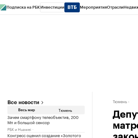
Подписка на РБК
Инвестиции
Мероприятия
Отрасли
Недви
РБК Life
Тренды
Визионеры
Национальные проекты
Город
Стиль
Кр
Конференции СПб
Спецпроекты
Проверка контрагентов
Политика
Тюмень
Все новости
Тюмень
Весь мир
Депу
Зачем смартфону телеобъектив, 200
Мп и большой сенсор
матр
РБК и Huawei
Конгресс оценил создание «Золотого
зако