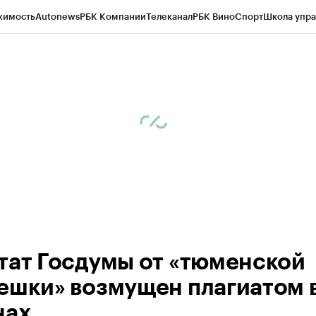
жимость
Autonews
РБК Компании
Телеканал
РБК Вино
Спорт
Школа упра
ипто
РБК Бизнес-среда
Дискуссионный клуб
Исследования
Кредитные 
Экономика
Бизнес
Технологии и медиа
Финансы
Рынок наличной валю
тат Госдумы от «тюменской
ешки» возмущен плагиатом 
нах