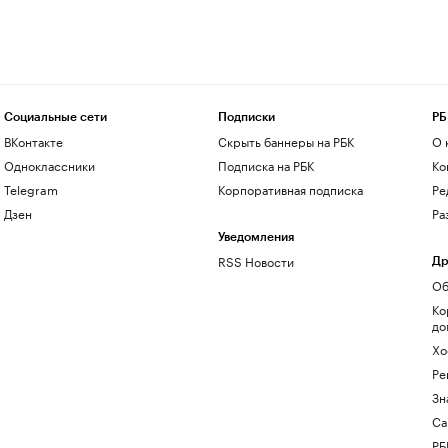
Социальные сети
Подписки
РБ
ВКонтакте
Скрыть баннеры на РБК
О 
Одноклассники
Подписка на РБК
Ко
Telegram
Корпоративная подписка
Ре
Дзен
Ра
Уведомления
RSS Новости
Др
Об
Ко
до
Хо
Ре
Зн
Са
РБ