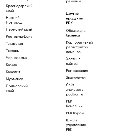
рекламы
Краснодарский
край
Другие
Нижний
продукты
Новгород
РБК
Пермский край
Облако для
бизнеса
Ростов-на-Дону
Корпоративный
Татарстан
регистратор
Тюмень
доменов
Черноземье
Хостинг
сайтов
Кавказ
Рег.решения
Карелия
Знакомства
Мурманск
Сайт
Приморский
знакомств
край
podbor.ru
РБК
Компании
РБК Курсы
Школа
управления
РБК