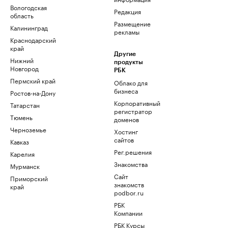
Вологодская
Редакция
область
Размещение
Калининград
рекламы
Краснодарский
край
Другие
Нижний
продукты
Новгород
РБК
Пермский край
Облако для
бизнеса
Ростов-на-Дону
Корпоративный
Татарстан
регистратор
Тюмень
доменов
Черноземье
Хостинг
сайтов
Кавказ
Рег.решения
Карелия
Знакомства
Мурманск
Сайт
Приморский
знакомств
край
podbor.ru
РБК
Компании
РБК Курсы