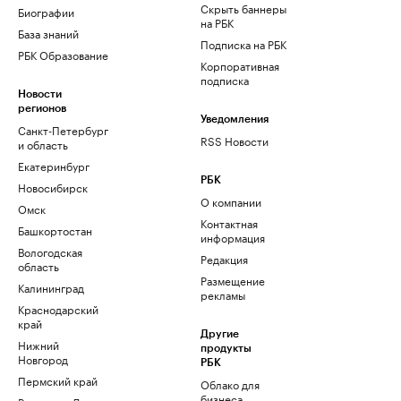
Скрыть баннеры
Биографии
на РБК
База знаний
Подписка на РБК
РБК Образование
Корпоративная
подписка
Новости
регионов
Уведомления
Санкт-Петербург
RSS Новости
и область
Екатеринбург
РБК
Новосибирск
О компании
Омск
Контактная
Башкортостан
информация
Вологодская
Редакция
область
Размещение
Калининград
рекламы
Краснодарский
край
Другие
Нижний
продукты
Новгород
РБК
Пермский край
Облако для
бизнеса