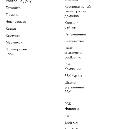
Ростов-на-Дону
Корпоративный
Татарстан
регистратор
Тюмень
доменов
Черноземье
Хостинг
сайтов
Кавказ
Рег.решения
Карелия
Знакомства
Мурманск
Сайт
Приморский
знакомств
край
podbor.ru
РБК
Компании
РБК Курсы
Школа
управления
РБК
РБК
Новости
iOS
Android