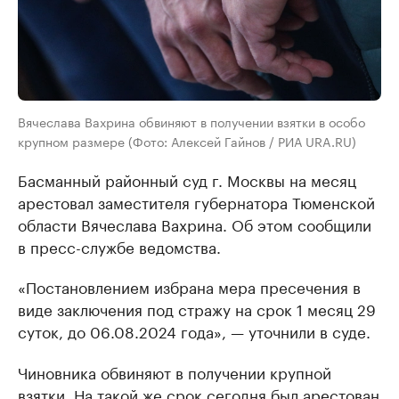
Вячеслава Вахрина обвиняют в получении взятки в особо
крупном размере (Фото: Алексей Гайнов / РИА URA.RU)
Басманный районный суд г. Москвы на месяц
арестовал заместителя губернатора Тюменской
области Вячеслава Вахрина. Об этом сообщили
в пресс-службе ведомства.
«Постановлением избрана мера пресечения в
виде заключения под стражу на срок 1 месяц 29
суток, до 06.08.2024 года», — уточнили в суде.
Чиновника обвиняют в получении крупной
взятки. На такой же срок сегодня был арестован