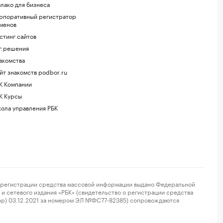
лако для бизнеса
рпоративный регистратор
менов
стинг сайтов
г.решения
акомства
йт знакомств podbor.ru
К Компании
К Курсы
ола управления РБК
регистрации средства массовой информации выдано Федеральной
и сетевого издания «РБК» (свидетельство о регистрации средства
ор) 03.12.2021 за номером ЭЛ №ФС77-82385) сопровождаются