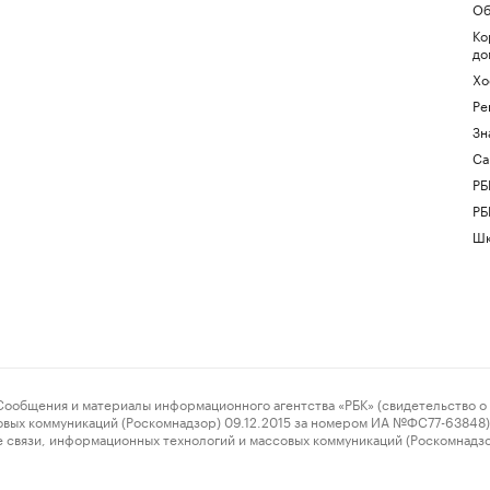
Об
Ко
до
Хо
Ре
Зн
Са
РБ
РБ
Шк
ения и материалы информационного агентства «РБК» (свидетельство о 
овых коммуникаций (Роскомнадзор) 09.12.2015 за номером ИА №ФС77-63848) 
 связи, информационных технологий и массовых коммуникаций (Роскомнадз