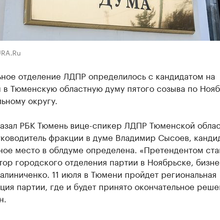
URA.Ru
ьное отделение ЛДПР определилось с кандидатом на
 в Тюменскую областную думу пятого созыва по Ноя
ьному округу.
казал РБК Тюмень вице-спикер ЛДПР Тюменской обла
уководитель фракции в думе Владимир Сысоев, канди
ное место в облдуме определена. «Претендентом ста
тор городского отделения партии в Ноябрьске, бизн
алиниченко. 11 июля в Тюмени пройдет региональная
ия партии, где и будет принято окончательное решен
н.