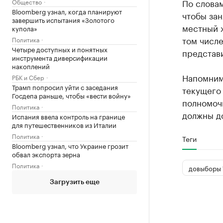
По словам
Общество
Bloomberg узнал, когда планируют
чтобы зан
завершить испытания «Золотого
местный ж
купола»
том числе
Политика
Четыре доступных и понятных
представи
инструмента диверсификации
накоплений
Напомним
РБК и Сбер
Трамп попросил уйти с заседания
текущего 
Госдепа раньше, чтобы «вести войну»
полномоч
Политика
должны до
Испания ввела контроль на границе
для путешественников из Италии
Политика
Теги
Bloomberg узнал, что Украине грозит
обвал экспорта зерна
Политика
довыборы 
Загрузить еще