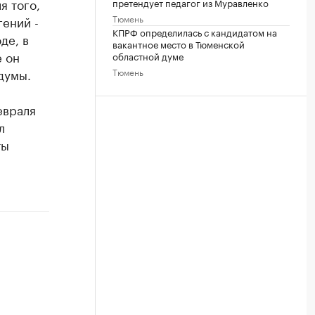
я того,
претендует педагог из Муравленко
Тюмень
гений -
КПРФ определилась с кандидатом на
де, в
вакантное место в Тюменской
е он
областной думе
Тюмень
думы.
евраля
л
ты