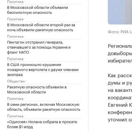
Политика
В Московской области объявили
беспилотную опасность
Политика
В Московской области второй раз за
ночь объявили ракетную опасность
Фото: РИА 
Политика
Пентагон отстранил генерала,
Регионал
отвечавшего за помощь Украине и
фланг НАТО
довыборы
Политика
избирател
В США произошло крушение
пожарного вертолета с двумя членами
Как расс
экипажа
Общество
думы и р
Ракетную опасность объявили в
на вакант
Московской области
координа
Политика
Евгений К
В семи регионах, включая Московскую
область, объявили ракетную опасность
конференц
Политика
уточнил о
«Одиссея» Нолана собрала в прокате
более $1 млрд