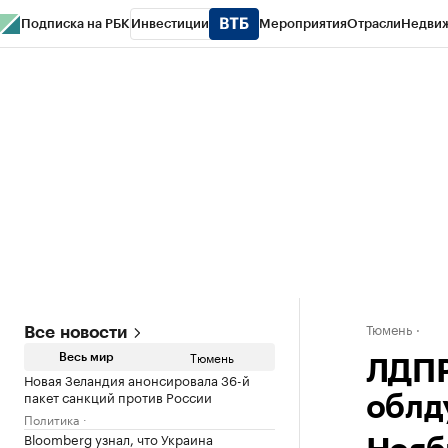
Подписка на РБК
Инвестиции
Мероприятия
Отрасли
Недви
РБК Life
Тренды
Визионеры
Национальные проекты
Город
Стиль
Кр
Конференции СПб
Спецпроекты
Проверка контрагентов
Политика
Тюмень
Все новости
Тюмень
Весь мир
ЛДПР
Новая Зеландия анонсировала 36-й
пакет санкций против России
облд
Политика
Bloomberg узнал, что Украина