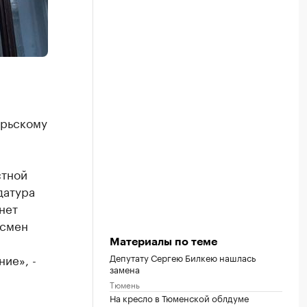
брьскому
стной
датура
нет
есмен
Материалы по теме
Депутату Сергею Билкею нашлась
ие», -
замена
Тюмень
На кресло в Тюменской облдуме