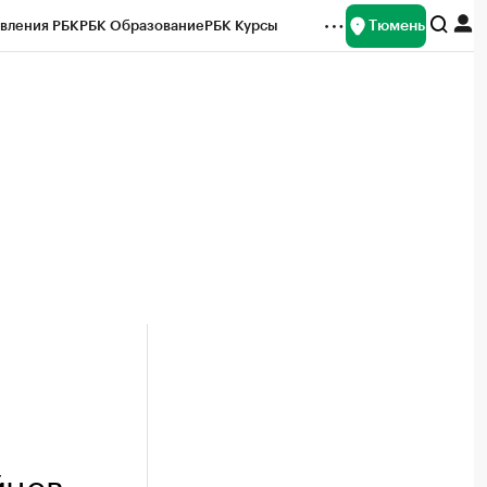
Тюмень
вления РБК
РБК Образование
РБК Курсы
рейтинги
Франшизы
Газета
Спецпроекты СПб
ты
йцев,