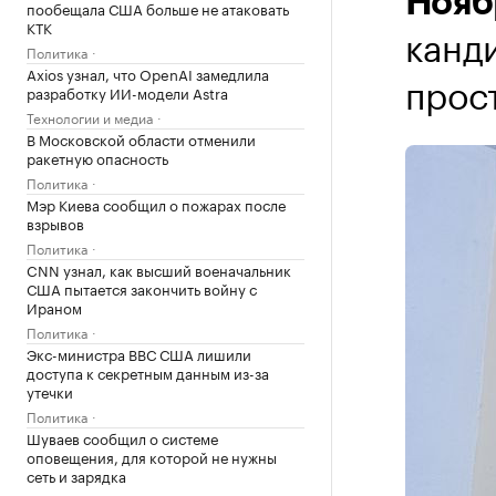
Нояб
пообещала США больше не атаковать
КТК
канд
Политика
Axios узнал, что OpenAI замедлила
прос
разработку ИИ-модели Astra
Технологии и медиа
В Московской области отменили
ракетную опасность
Политика
Мэр Киева сообщил о пожарах после
взрывов
Политика
CNN узнал, как высший военачальник
США пытается закончить войну с
Ираном
Политика
Экс-министра ВВС США лишили
доступа к секретным данным из-за
утечки
Политика
Шуваев сообщил о системе
оповещения, для которой не нужны
сеть и зарядка