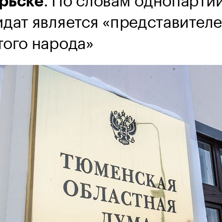
рьске
идат является «представител
того народа»