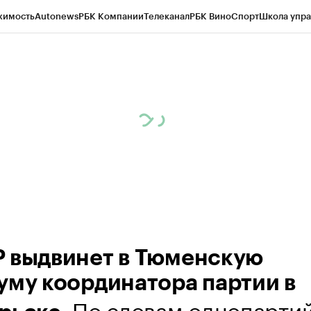
жимость
Autonews
РБК Компании
Телеканал
РБК Вино
Спорт
Школа упра
ипто
РБК Бизнес-среда
Дискуссионный клуб
Исследования
Кредитные 
Экономика
Бизнес
Технологии и медиа
Финансы
Рынок наличной валю
 выдвинет в Тюменскую
уму координатора партии в
. По словам однопарти