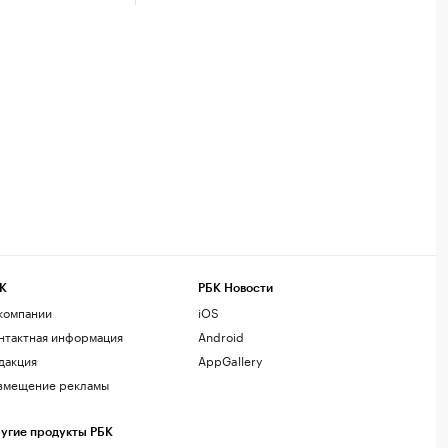
К
РБК Новости
компании
iOS
нтактная информация
Android
дакция
AppGallery
змещение рекламы
угие продукты РБК