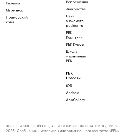
Рег.решения
Карелия
Знакомства
Мурманск
Сайт
Приморский
знакомств
край
podbor.ru
РБК
Компании
РБК Курсы
Школа
управления
РБК
РБК
Новости
iOS
Android
AppGallery
© ООО «БИЗНЕСПРЕСС», АО «РОСБИЗНЕСКОНСАЛТИНГ», 1995–
2026. Сообщения и материалы информационного агентства «РБК»