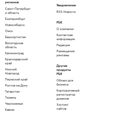
регионов
Уведомления
Санкт-Петербург
RSS Новости
и область
Екатеринбург
РБК
Новосибирск
О компании
Омск
Контактная
Башкортостан
информация
Вологодская
Редакция
область
Размещение
Калининград
рекламы
Краснодарский
край
Другие
Нижний
продукты
Новгород
РБК
Пермский край
Облако для
бизнеса
Ростов-на-Дону
Корпоративный
Татарстан
регистратор
Тюмень
доменов
Черноземье
Хостинг
сайтов
Кавказ