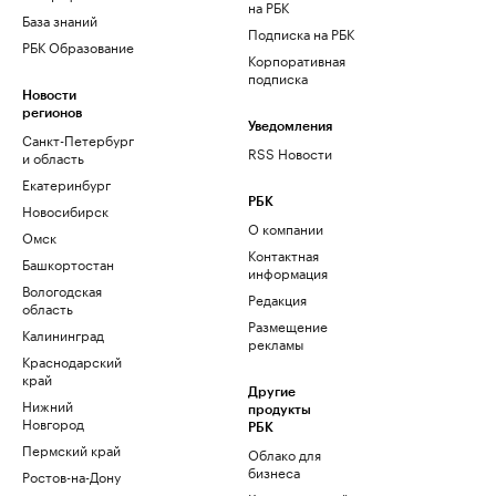
на РБК
База знаний
Подписка на РБК
РБК Образование
Корпоративная
подписка
Новости
регионов
Уведомления
Санкт-Петербург
RSS Новости
и область
Екатеринбург
РБК
Новосибирск
О компании
Омск
Контактная
Башкортостан
информация
Вологодская
Редакция
область
Размещение
Калининград
рекламы
Краснодарский
край
Другие
Нижний
продукты
Новгород
РБК
Пермский край
Облако для
бизнеса
Ростов-на-Дону