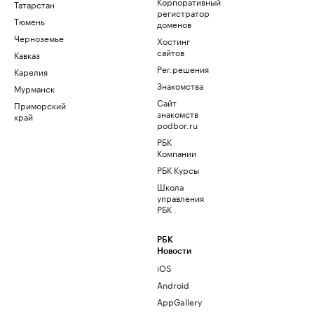
Корпоративный
Татарстан
регистратор
Тюмень
доменов
Черноземье
Хостинг
сайтов
Кавказ
Рег.решения
Карелия
Знакомства
Мурманск
Сайт
Приморский
знакомств
край
podbor.ru
РБК
Компании
РБК Курсы
Школа
управления
РБК
РБК
Новости
iOS
Android
AppGallery