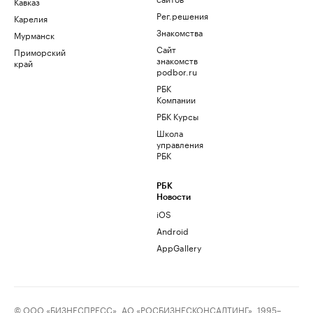
Кавказ
Рег.решения
Карелия
Знакомства
Мурманск
Сайт
Приморский
знакомств
край
podbor.ru
РБК
Компании
РБК Курсы
Школа
управления
РБК
РБК
Новости
iOS
Android
AppGallery
© ООО «БИЗНЕСПРЕСС», АО «РОСБИЗНЕСКОНСАЛТИНГ», 1995–