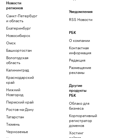
Новости
регионов
Уведомления
Санкт-Петербург
RSS Новости
и область
Екатеринбург
РБК
Новосибирск
О компании
Омск
Контактная
Башкортостан
информация
Вологодская
Редакция
область
Размещение
Калининград
рекламы
Краснодарский
край
Другие
Нижний
продукты
Новгород
РБК
Пермский край
Облако для
бизнеса
Ростов-на-Дону
Корпоративный
Татарстан
регистратор
Тюмень
доменов
Черноземье
Хостинг
сайтов