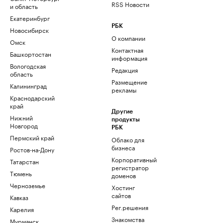
RSS Новости
и область
Екатеринбург
РБК
Новосибирск
О компании
Омск
Контактная
Башкортостан
информация
Вологодская
Редакция
область
Размещение
Калининград
рекламы
Краснодарский
край
Другие
Нижний
продукты
Новгород
РБК
Пермский край
Облако для
бизнеса
Ростов-на-Дону
Корпоративный
Татарстан
регистратор
Тюмень
доменов
Черноземье
Хостинг
сайтов
Кавказ
Рег.решения
Карелия
Знакомства
Мурманск