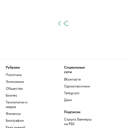
Рубрики
Социальные
сети
Политика
ВКонтакте
Экономика
Одноклассники
Общество
Telegram
Бизнес
Дзен
Технологии и
медиа
Финансы
Подписки
Скрыть баннеры
Биографии
на РБК
База знаний