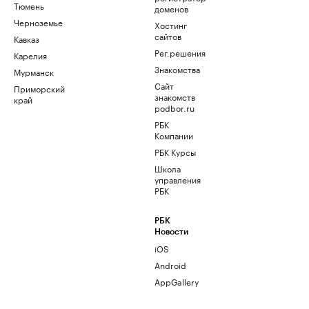
Тюмень
доменов
Черноземье
Хостинг
сайтов
Кавказ
Рег.решения
Карелия
Знакомства
Мурманск
Сайт
Приморский
знакомств
край
podbor.ru
РБК
Компании
РБК Курсы
Школа
управления
РБК
РБК
Новости
iOS
Android
AppGallery