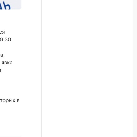
ся
9.30.
ла
 явка
в
торых в