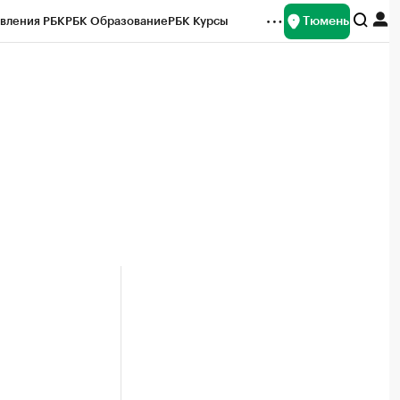
Тюмень
вления РБК
РБК Образование
РБК Курсы
рейтинги
Франшизы
Газета
Спецпроекты СПб
ты