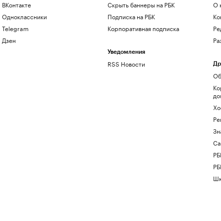
ВКонтакте
Скрыть баннеры на РБК
О 
Одноклассники
Подписка на РБК
Ко
Telegram
Корпоративная подписка
Ре
Дзен
Ра
Уведомления
RSS Новости
Др
Об
Ко
до
Хо
Ре
Зн
Са
РБ
РБ
Шк