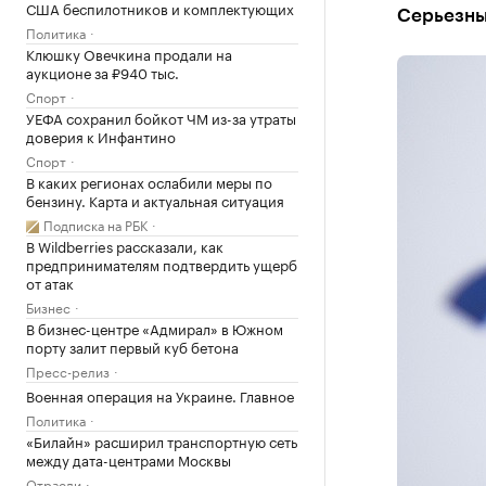
США беспилотников и комплектующих
Серьезны
Политика
Клюшку Овечкина продали на
аукционе за ₽940 тыс.
Спорт
УЕФА сохранил бойкот ЧМ из-за утраты
доверия к Инфантино
Спорт
В каких регионах ослабили меры по
бензину. Карта и актуальная ситуация
Подписка на РБК
В Wildberries рассказали, как
предпринимателям подтвердить ущерб
от атак
Бизнес
В бизнес-центре «Адмирал» в Южном
порту залит первый куб бетона
Пресс-релиз
Военная операция на Украине. Главное
Политика
«Билайн» расширил транспортную сеть
между дата-центрами Москвы
Отрасли