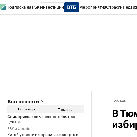
Подписка на РБК
Инвестиции
Мероприятия
Отрасли
Недви
РБК Life
Тренды
Визионеры
Национальные проекты
Город
Стиль
Кр
Конференции СПб
Спецпроекты
Проверка контрагентов
Политика
Тюмень
Все новости
Тюмень
Весь мир
В Тю
Семь признаков успешного бизнес-
центра
изби
РБК и Upside
Китай ужесточил правила экспорта в