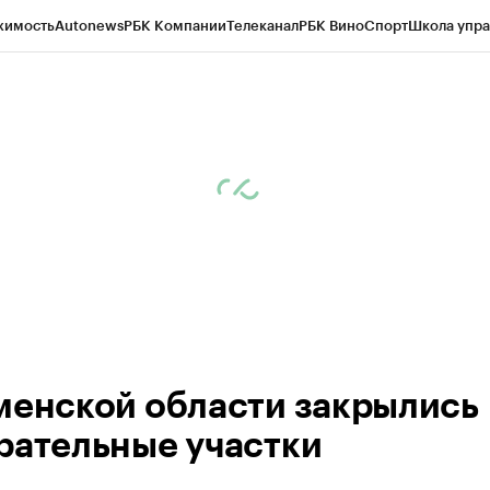
жимость
Autonews
РБК Компании
Телеканал
РБК Вино
Спорт
Школа упра
ипто
РБК Бизнес-среда
Дискуссионный клуб
Исследования
Кредитные 
Экономика
Бизнес
Технологии и медиа
Финансы
Рынок наличной валю
менской области закрылись
рательные участки