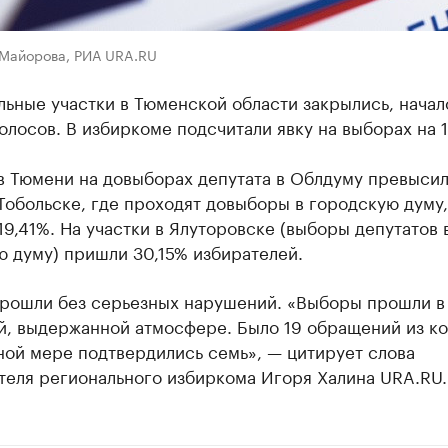
 Майорова, РИА URA.RU
ьные участки в Тюменской области закрылись, начал
олосов. В избиркоме подсчитали явку на выборах на 1
 в Тюмени на довыборах депутата в Облдуму превыси
 Тобольске, где проходят довыборы в городскую думу,
19,41%. На участки в Ялуторовске (выборы депутатов 
 думу) пришли 30,15% избирателей.
рошли без серьезных нарушений. «Выборы прошли в
й, выдержанной атмосфере. Было 19 обращений из ко
ной мере подтвердились семь», — цитирует слова
теля регионального избиркома Игоря Халина URA.RU.