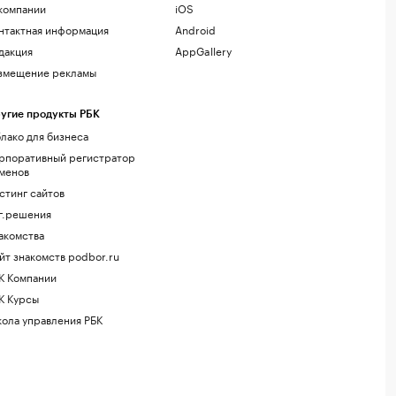
компании
iOS
нтактная информация
Android
дакция
AppGallery
змещение рекламы
угие продукты РБК
лако для бизнеса
рпоративный регистратор
менов
стинг сайтов
г.решения
акомства
йт знакомств podbor.ru
К Компании
К Курсы
ола управления РБК