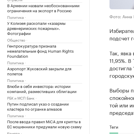
В Армении назвали необоснованными
ограничения на экспорт в Россию
Фото: Анна
Политика
У Колизея раскопали «казармы
древнеримских пожарных».
Избирател
Фотографии
подсчет г
Общество
Генпрокуратура признала
нежелательным фонд Human Rights
Так, явка
Foundation
11,95%. В
Политика
достигла 
Аэропорт Жуковский закрыли для
полетов
городскую
Политика
Влюби в себя инвестора: истории
Выборы п
компаний, разместивших облигации
спокойно
РБК и МСП Банк
Путин подписал указ о создании
той или и
кластера по огранке алмазов
председа
Политика
После ввода правил MiCA для крипты в
ЕС мошенники придумали новую схему
Теги
Крипто