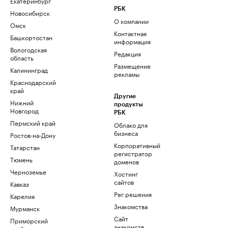
Екатеринбург
РБК
Новосибирск
О компании
Омск
Контактная
Башкортостан
информация
Вологодская
Редакция
область
Размещение
Калининград
рекламы
Краснодарский
край
Другие
Нижний
продукты
Новгород
РБК
Пермский край
Облако для
бизнеса
Ростов-на-Дону
Корпоративный
Татарстан
регистратор
Тюмень
доменов
Черноземье
Хостинг
сайтов
Кавказ
Рег.решения
Карелия
Знакомства
Мурманск
Сайт
Приморский
знакомств