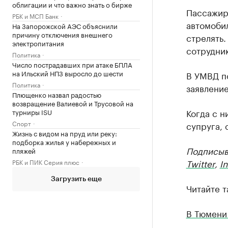
облигации и что важно знать о бирже
Пассажир 
РБК и МСП Банк
автомобил
На Запорожской АЭС объяснили
причину отключения внешнего
стрелять.
электропитания
сотрудни
Политика
Число пострадавших при атаке БПЛА
на Ильский НПЗ выросло до шести
В УМВД п
Политика
заявление
Плющенко назвал радостью
возвращение Валиевой и Трусовой на
Когда с н
турниры ISU
Спорт
супруга, 
Жизнь с видом на пруд или реку:
подборка жилья у набережных и
Подписыв
пляжей
Twitter
,
I
РБК и ПИК Серия плюс
Загрузить еще
Читайте т
В Тюмени 