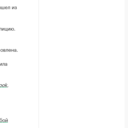
ышел из
лицию.
овлена.
ила
ook
,
ьбой