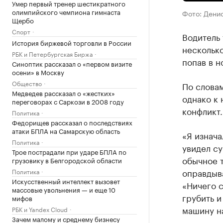
Умер первый тренер шестикратного
олимпийского чемпиона гимнаста
Фото: Дени
Щербо
Спорт
Водитель 
История биржевой торговли в России
несколько
РБК и Петербургская Биржа
попав в н
Синоптик рассказал о «первом визите
осени» в Москву
Общество
По словам
Медведев рассказал о «жестких»
однако к
переговорах с Саркози в 2008 году
конфликт.
Политика
Федорищев рассказал о последствиях
атаки БПЛА на Самарскую область
«Я изнача
Политика
увидел су
Трое пострадали при ударе БПЛА по
обычное т
грузовику в Белгородской области
оправдыва
Политика
Искусственный интеллект вызовет
«Ничего с
массовые увольнения — и еще 10
грубить и
мифов
машину на
РБК и Yandex Cloud
Зачем малому и среднему бизнесу