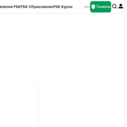
Тюмень
вления РБК
РБК Образование
РБК Курсы
рейтинги
Франшизы
Газета
Спецпроекты СПб
ты