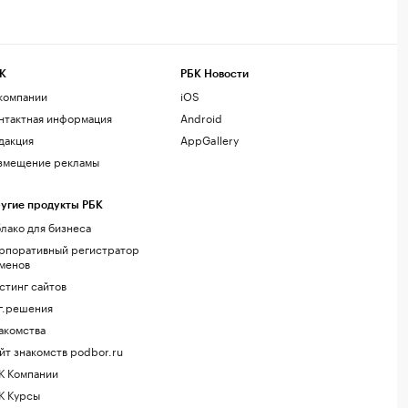
К
РБК Новости
компании
iOS
нтактная информация
Android
дакция
AppGallery
змещение рекламы
угие продукты РБК
лако для бизнеса
рпоративный регистратор
менов
стинг сайтов
г.решения
акомства
йт знакомств podbor.ru
К Компании
К Курсы