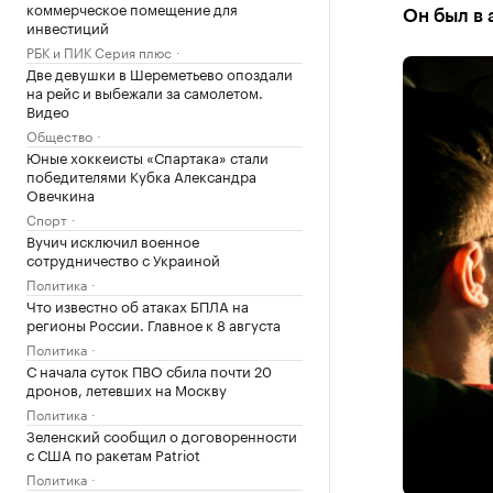
коммерческое помещение для
Он был в
инвестиций
РБК и ПИК Серия плюс
Две девушки в Шереметьево опоздали
на рейс и выбежали за самолетом.
Видео
Общество
Юные хоккеисты «Спартака» стали
победителями Кубка Александра
Овечкина
Спорт
Вучич исключил военное
сотрудничество с Украиной
Политика
Что известно об атаках БПЛА на
регионы России. Главное к 8 августа
Политика
С начала суток ПВО сбила почти 20
дронов, летевших на Москву
Политика
Зеленский сообщил о договоренности
с США по ракетам Patriot
Политика