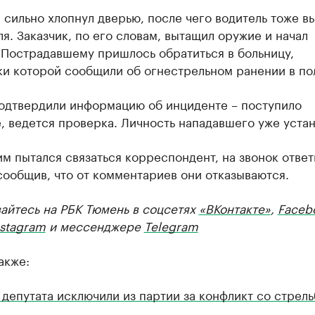
сильно хлопнул дверью, после чего водитель тоже в
я. Заказчик, по его словам, вытащил оружие и начал
 Пострадавшему пришлось обратиться в больницу,
ки которой сообщили об огнестрельном ранении в по
одтвердили информацию об инциденте – поступило
, ведется проверка. Личность нападавшего уже устан
им пытался связаться корреспондент, на звонок ответ
сообщив, что от комментариев они отказываются.
айтесь на РБК Тюмень в соцсетях
«ВКонтакте»
,
Faceb
nstagram
и мессенджере
Telegram
акже:
депутата исключили из партии за конфликт со стрел