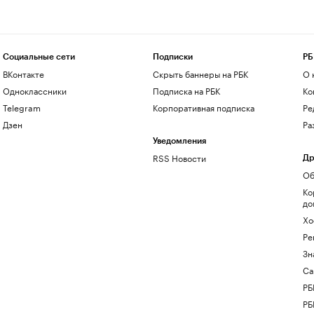
Социальные сети
Подписки
РБ
ВКонтакте
Скрыть баннеры на РБК
О 
Одноклассники
Подписка на РБК
Ко
Telegram
Корпоративная подписка
Ре
Дзен
Ра
Уведомления
RSS Новости
Др
Об
Ко
до
Хо
Ре
Зн
Са
РБ
РБ