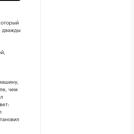
который
, дважды
й,
 машину,
ле, чем
ал
вет:
л
становил