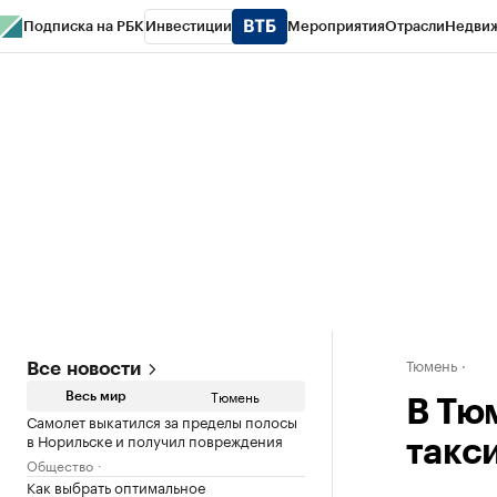
Подписка на РБК
Инвестиции
Мероприятия
Отрасли
Недви
РБК Life
Тренды
Визионеры
Национальные проекты
Город
Стиль
Кр
Конференции СПб
Спецпроекты
Проверка контрагентов
Политика
Тюмень
Все новости
Тюмень
Весь мир
В Тю
Самолет выкатился за пределы полосы
в Норильске и получил повреждения
такс
Общество
Как выбрать оптимальное