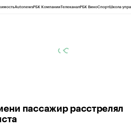
жимость
Autonews
РБК Компании
Телеканал
РБК Вино
Спорт
Школа упра
ипто
РБК Бизнес-среда
Дискуссионный клуб
Исследования
Кредитные 
Экономика
Бизнес
Технологии и медиа
Финансы
Рынок наличной валю
мени пассажир расстрелял
иста