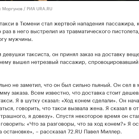
с Моргунов / РИА URA.RU
такси в Тюмени стал жертвой нападения пассажира, 
 раз в него выстрелил из травматического пистолета
огу мужчины.
 девушки таксиста, он принял заказ на доставку веще
 нему вышел нетрезвый пассажир, спровоцировавший
льно не заметил, что он был сильно пьяный. Он сел в
мму заказа. Всем известно, что доставка стоит дешев
акси. Я в шутку сказал: «Ход конем сделали». Он нач
ться, говорить, что такси вызвала жена. Я сказал в от
трашного, я довезу». Спустя некоторое время он ста
 говорить: «Что за разговоры, что за ход конем?» Я о
 остановке», – рассказал 72.RU Павел Миллер.