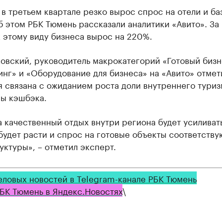
в третьем квартале резко вырос спрос на отели и ба
б этом РБК Тюмень рассказали аналитики «Авито». За 
 этому виду бизнеса вырос на 220%.
овский, руководитель макрокатегорий «Готовый бизн
нг» и «Оборудование для бизнеса» на «Авито» отмети
 связана с ожиданием роста доли внутреннего туриз
ы кэшбэка.
 качественный отдых внутри региона будет усиливать
 будет расти и спрос на готовые объекты соответств
ктуры», – отметил эксперт.
еловых новостей в Telegram-канале РБК Тюмень
БК Тюмень в Яндекс.Новостях
\