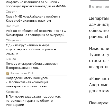
Инфантино извинился за ошибки и
пообещал пресекать нападки на ФИФА
В отеле пр
Спорт
Глава МИД Азербайджана прибыл в
Департам
Киев с официальным визитом
админист
Политика
обществе
Politico сообщило об отключениях в ЕС
биометрии на границе из-за очередей
района «
Общество
Один из крупнейших в мире
Изменени
лоукостеров сообщил о кризисе
отрасли
Туры: от 
Бизнес
строитель
Почему электромобили дешевеют
квадратн
быстрее машин с ДВС
Подписка на РБК
«Количест
Подведены итоги конкурса
«Перспективная концепция
Апартамен
маневрового локомотива»
департам
Компании
В Приморье задержали подростков,
готовивших теракт на объекте
Планирует
Росгвардии