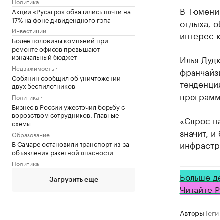
Политика
В Тюмени 
Акции «Русагро» обвалились почти на
17% на фоне дивидендного гэпа
отдыха, о
Инвестиции
интерес к
Более половины компаний при
ремонте офисов превышают
изначальный бюджет
Илья Дудк
Недвижимость
франчайзи
Собянин сообщил об уничтожении
тенденция
двух беспилотников
программ
Политика
Бизнес в России ужесточил борьбу с
воровством сотрудников. Главные
«Спрос на
схемы
значит, и
Образование
инфрастру
В Самаре остановили транспорт из-за
объявления ракетной опасности
Политика
Больше д
Загрузить еще
Читайте Р
Авторы
Теги