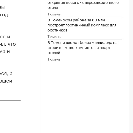
открытия нового четырехзвездочного
зы
отеля
год
Тюмень
В Тюменском районе за 60 млн
построят гостиничный комплекс для
охотников
ес и
Тюмень
В Тюмени вложат более миллиарда на
л, что
строительство кемпингов и апарт-
ма и
отелей
Тюмень
ся, а
ующей