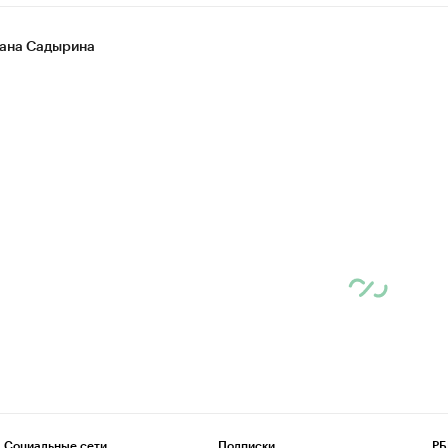
ана Садырина
Социальные сети
Подписки
РБ