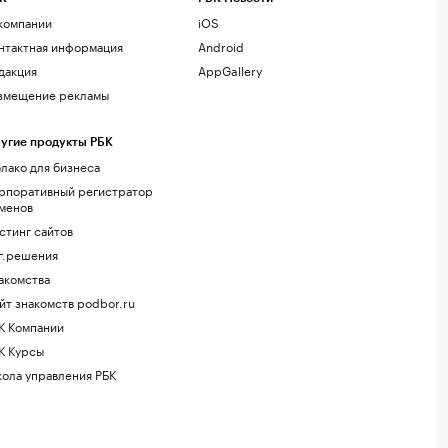
компании
iOS
нтактная информация
Android
дакция
AppGallery
змещение рекламы
угие продукты РБК
лако для бизнеса
рпоративный регистратор
менов
стинг сайтов
г.решения
акомства
йт знакомств podbor.ru
К Компании
К Курсы
ола управления РБК