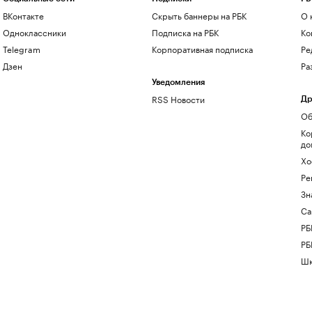
ВКонтакте
Скрыть баннеры на РБК
О 
Одноклассники
Подписка на РБК
Ко
Telegram
Корпоративная подписка
Ре
Дзен
Ра
Уведомления
RSS Новости
Др
Об
Ко
до
Хо
Ре
Зн
Са
РБ
РБ
Шк