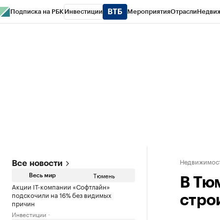
Подписка на РБК
Инвестиции
Мероприятия
Отрасли
Недви
РБК Life
Тренды
Визионеры
Национальные проекты
Город
Стиль
Кр
Конференции СПб
Спецпроекты
Проверка контрагентов
Политика
Недвижимос
Все новости
Тюмень
Весь мир
В Тю
Акции IT-компании «Софтлайн»
подскочили на 16% без видимых
стро
причин
Инвестиции