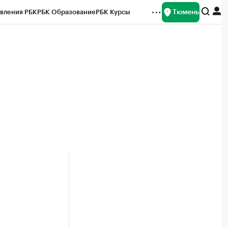
Тюмень
вления РБК
РБК Образование
РБК Курсы
рейтинги
Франшизы
Газета
Спецпроекты СПб
ты