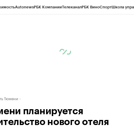
жимость
Autonews
РБК Компании
Телеканал
РБК Вино
Спорт
Школа упра
ипто
РБК Бизнес-среда
Дискуссионный клуб
Исследования
Кредитные 
Экономика
Бизнес
Технологии и медиа
Финансы
Рынок наличной валю
ть Тюмени
мени планируется
ительство нового отеля