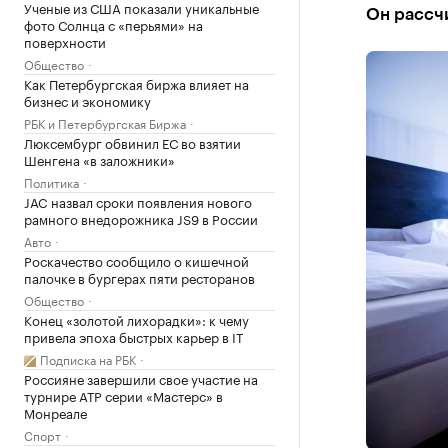
Ученые из США показали уникальные
Он рассч
фото Солнца с «перьями» на
поверхности
Общество
Как Петербургская биржа влияет на
бизнес и экономику
РБК и Петербургская Биржа
Люксембург обвинил ЕС во взятии
Шенгена «в заложники»
Политика
JAC назвал сроки появления нового
рамного внедорожника JS9 в России
Авто
Роскачество сообщило о кишечной
палочке в бургерах пяти ресторанов
Общество
Конец «золотой лихорадки»: к чему
привела эпоха быстрых карьер в IT
Подписка на РБК
Россияне завершили свое участие на
турнире ATP серии «Мастерс» в
Монреале
Спорт