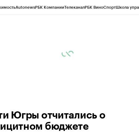
жимость
Autonews
РБК Компании
Телеканал
РБК Вино
Спорт
Школа упра
ипто
РБК Бизнес-среда
Дискуссионный клуб
Исследования
Кредитные 
Экономика
Бизнес
Технологии и медиа
Финансы
Рынок наличной валю
ти Югры отчитались о
ицитном бюджете