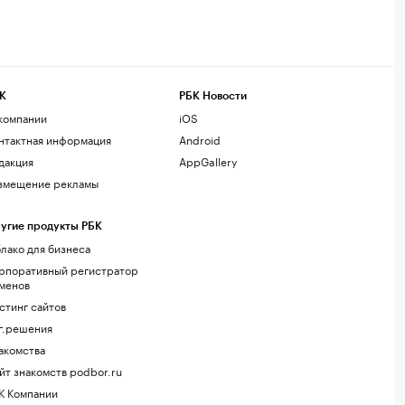
К
РБК Новости
компании
iOS
нтактная информация
Android
дакция
AppGallery
змещение рекламы
угие продукты РБК
лако для бизнеса
рпоративный регистратор
менов
стинг сайтов
г.решения
акомства
йт знакомств podbor.ru
К Компании