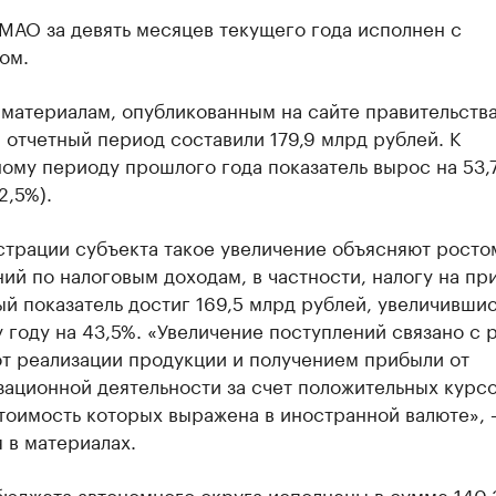
МАО за девять месяцев текущего года исполнен с
ом.
материалам, опубликованным на сайте правительства
 отчетный период составили 179,9 млрд рублей. К
ому периоду прошлого года показатель вырос на 53,
2,5%).
страции субъекта такое увеличение объясняют росто
ий по налоговым доходам, в частности, налогу на пр
ый показатель достиг 169,5 млрд рублей, увеличившис
году на 43,5%. «Увеличение поступлений связано с 
от реализации продукции и получением прибыли от
зационной деятельности за счет положительных курс
тоимость которых выражена в иностранной валюте»,
 в материалах.
бюджета автономного округа исполнены в сумме 140,