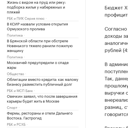
Жизнь с видом на пруд или реку:
Бюджет Х
подборка жилья у набережных и
пляжей
профицит
РБК и ПИК Серия плюс
В КСИР назвали условие открытия
Согласно 
Ормузского пролива
доходы за
Политика
В Брянской области при обстреле
аналогичн
Новенького тяжело ранили пожилую
рублей (4
женщину
Политика
Москвичей предупредили о спаде
В админи
жары
поступлен
Общество
Так, данн
Облигации вместо кредита: как малому
бизнесу разместить публичный долг
прошлому 
РБК и МСП Банк
выручки 
Овечкин заявил, что после завершения
внереали
карьеры будет жить в Москве
разниц, с
Спорт
Фермы, рестораны и отели Дальнего
говорится
Востока. Гастрогид
РБК и РСХБ
​Расходы 