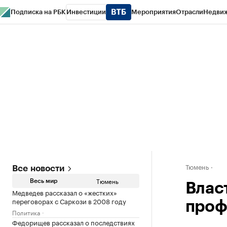
Подписка на РБК
Инвестиции
Мероприятия
Отрасли
Недви
РБК Life
Тренды
Визионеры
Национальные проекты
Город
Стиль
Кр
Конференции СПб
Спецпроекты
Проверка контрагентов
Политика
Тюмень
Все новости
Тюмень
Весь мир
Влас
Медведев рассказал о «жестких»
переговорах с Саркози в 2008 году
проф
Политика
Федорищев рассказал о последствиях