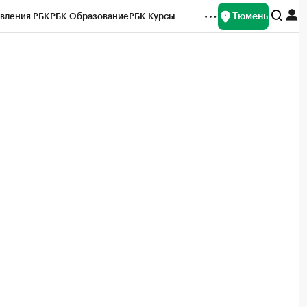
Тюмень
вления РБК
РБК Образование
РБК Курсы
рейтинги
Франшизы
Газета
Спецпроекты СПб
ты