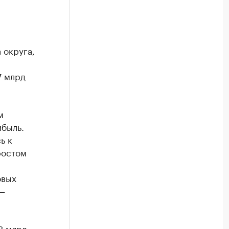
 округа,
7 млрд
м
ибыль.
ь к
ростом
овых
 —
3 млрд