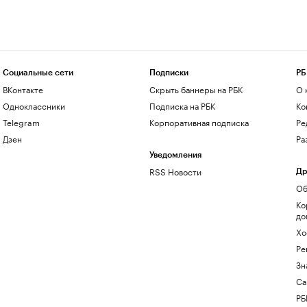
Социальные сети
Подписки
РБ
ВКонтакте
Скрыть баннеры на РБК
О 
Одноклассники
Подписка на РБК
Ко
Telegram
Корпоративная подписка
Ре
Дзен
Ра
Уведомления
RSS Новости
Др
Об
Ко
до
Хо
Ре
Зн
Са
РБ