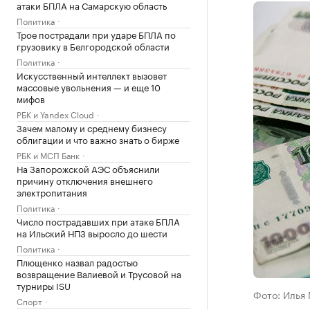
атаки БПЛА на Самарскую область
Политика
Трое пострадали при ударе БПЛА по
грузовику в Белгородской области
Политика
Искусственный интеллект вызовет
массовые увольнения — и еще 10
мифов
РБК и Yandex Cloud
Зачем малому и среднему бизнесу
облигации и что важно знать о бирже
РБК и МСП Банк
На Запорожской АЭС объяснили
причину отключения внешнего
электропитания
Политика
Число пострадавших при атаке БПЛА
на Ильский НПЗ выросло до шести
Политика
Плющенко назвал радостью
возвращение Валиевой и Трусовой на
турниры ISU
Фото: Илья
Спорт