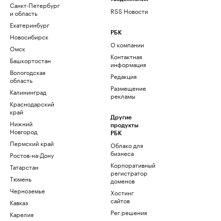
Санкт-Петербург
RSS Новости
и область
Екатеринбург
РБК
Новосибирск
О компании
Омск
Контактная
Башкортостан
информация
Вологодская
Редакция
область
Размещение
Калининград
рекламы
Краснодарский
край
Другие
Нижний
продукты
Новгород
РБК
Пермский край
Облако для
бизнеса
Ростов-на-Дону
Корпоративный
Татарстан
регистратор
Тюмень
доменов
Черноземье
Хостинг
сайтов
Кавказ
Рег.решения
Карелия